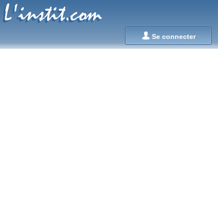
L'instit.com
L'instit.com

Se connecter