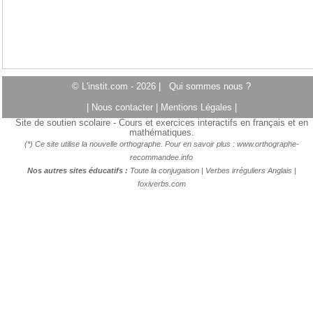
© L'instit.com - 2026 |
Qui sommes nous ?
|
Nous contacter
|
Mentions Légales
|
Site de soutien scolaire - Cours et exercices interactifs en français et en
mathématiques.
(*) Ce site utilise la nouvelle orthographe. Pour en savoir plus :
www.orthographe-
recommandee.info
Nos autres sites éducatifs :
Toute la conjugaison
|
Verbes irréguliers Anglais
|
foxiverbs.com