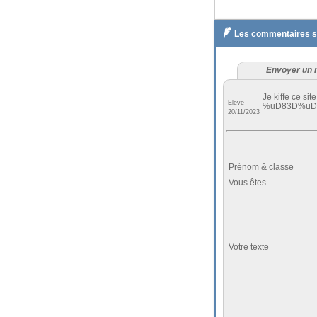

Les commentaires sur
Envoyer un 
Je kiffe ce si
Eleve
%uD83D%uD
20/11/2023
Prénom & classe
Vous êtes
Votre texte