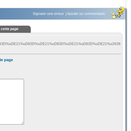
Signaler une erreur
|
Ajouter un commentaire
 cette page
83D%uDE21%uD83D%uDE21%uD83D%uDE21%uD83D%uDE21%u2639
te page