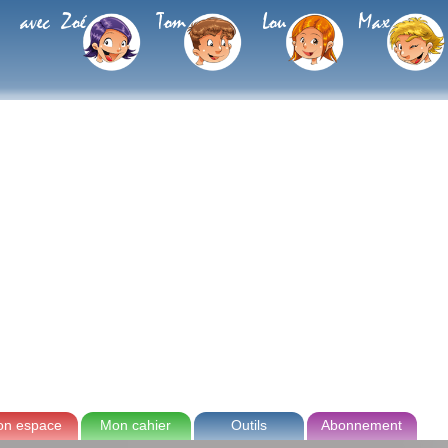
avec Zoé
Tom
Lou
Max
n espace
Mon cahier
Outils
Abonnement