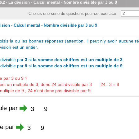
La division - Calcul mental - Nombre divisible par 3 ou 9
6.2
-
Choisis une série de questions pour cet exercice
vision - Calcul mental - Nombre divisible par 3 ou 9
oisis la ou les bonnes réponses (attention, il peut n'y avoir aucune r
ivision est un entier.
divisible par
3
si
la somme des chiffres est un multiple de 3
.
divisible par
9
si
la somme des chiffres est un multiple de 9
.
ble par 3 ou 9 ?
t un multiple de 3, donc 24 est divisible par 3 24 : 3 = 8
ultiple de 9 ; 24 n'est donc pas divisible par 9.
ible par
3
9
ble par
3
9