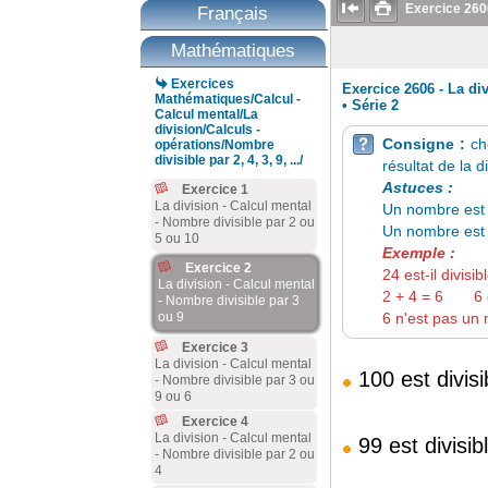


Exercice
260
Français
Mathématiques

Exercices
Exercice 2606 - La di
Mathématiques/Calcul -
•
Série 2
Calcul mental/La
division/Calculs -
Consigne :
ch
opérations/Nombre

divisible par 2, 4, 3, 9, .../
résultat de la d
Astuces :
Exercice 1
La division - Calcul mental
Un nombre est 
- Nombre divisible par 2 ou
Un nombre est 
5 ou 10
Exemple :
Exercice 2
24 est-il divisi
La division - Calcul mental
2 + 4 = 6 6 es
- Nombre divisible par 3
6 n'est pas un m
ou 9
Exercice 3
La division - Calcul mental
100 est divis
- Nombre divisible par 3 ou
9 ou 6
Exercice 4
La division - Calcul mental
99 est divisi
- Nombre divisible par 2 ou
4