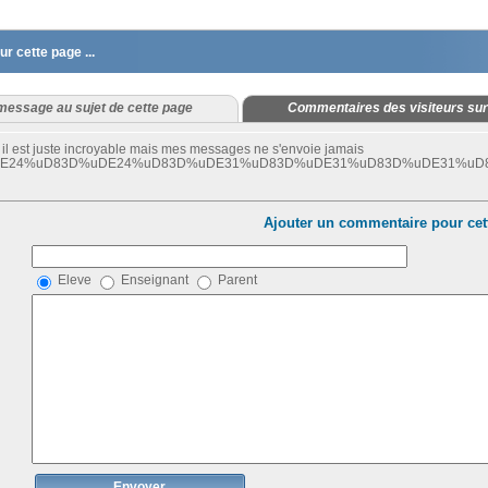
 cette page ...
message au sujet de cette page
Commentaires des visiteurs sur
te il est juste incroyable mais mes messages ne s'envoie jamais
E24%uD83D%uDE24%uD83D%uDE31%uD83D%uDE31%uD83D%uDE31%uD
Ajouter un commentaire pour cet
Eleve
Enseignant
Parent
Envoyer