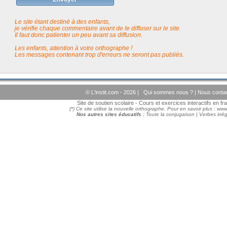
Le site étant destiné à des enfants,
je vérifie chaque commentaire avant de le diffuser sur le site.
Il faut donc patienter un peu avant sa diffusion.
Les enfants, attention à votre orthographe !
Les messages contenant trop d'erreurs ne seront pas publiés.
© L'instit.com - 2026 |
Qui sommes nous ?
|
Nous conta
Site de soutien scolaire - Cours et exercices interactifs en f
(*) Ce site utilise la nouvelle orthographe. Pour en savoir plus :
www
Nos autres sites éducatifs :
Toute la conjugaison
|
Verbes irrég