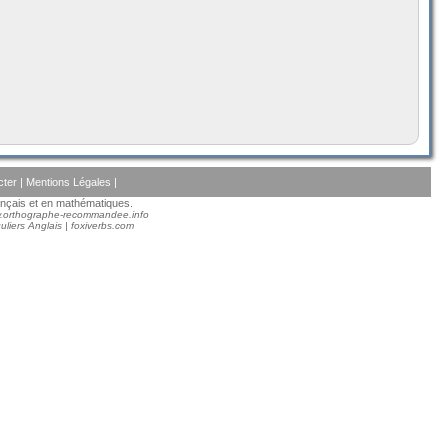
cter
|
Mentions Légales
|
rançais et en mathématiques.
.orthographe-recommandee.info
uliers Anglais
|
foxiverbs.com