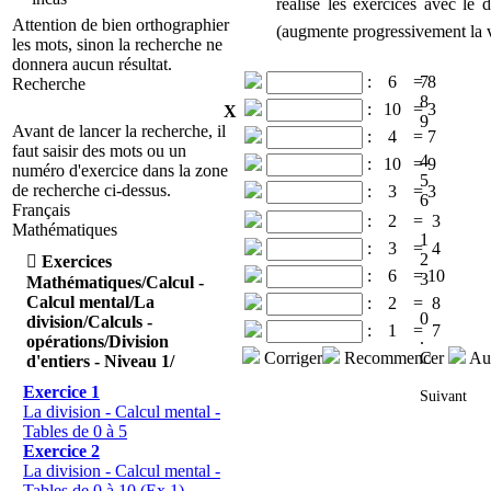
réalise les exercices avec le d
Attention de bien orthographier
(augmente progressivement la v
les mots, sinon la recherche ne
donnera aucun résultat.
:
6
=
7
8
Recherche
8
:
10
=
3
X
9
Avant de lancer la recherche, il
:
4
=
7
faut saisir des mots ou un
4
:
10
=
9
numéro d'exercice dans la zone
5
de recherche ci-dessus.
:
3
=
3
6
Français
:
2
=
3
Mathématiques
1
:
3
=
4
2

Exercices
:
6
=
10
3
Mathématiques/Calcul -
Calcul mental/La
:
2
=
8
0
division/Calculs -
:
1
=
7
.
opérations/Division
Corriger
Recommencer
C
Aut
d'entiers - Niveau 1/
Exercice 1
Suivant
La division - Calcul mental -
Tables de 0 à 5
Exercice 2
La division - Calcul mental -
Tables de 0 à 10 (Ex 1)