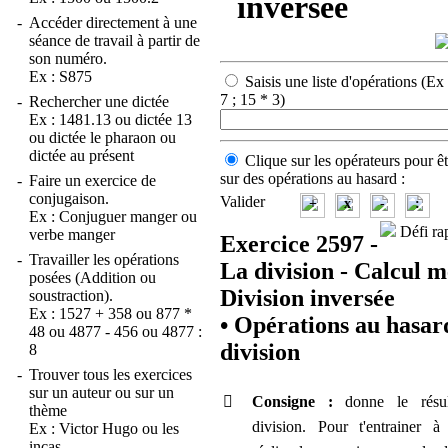
inversée
-
Accéder directement à une
séance de travail à partir de
son numéro.
Ex :
S875
Saisis une liste d'opérations
(Ex 
7 ; 15 * 3)
-
Rechercher une dictée
Ex :
1481.13
ou
dictée 13
ou
dictée le pharaon
ou
dictée au présent
Clique sur les opérateurs pour êt
sur des opérations au hasard :
-
Faire un exercice de
conjugaison.
Valider
+
x
-
:
Ex :
Conjuguer manger
ou
Défi rap
verbe manger
Exercice 2597 -
-
Travailler les opérations
La division - Calcul m
posées (Addition ou
Division inversée
soustraction).
Ex :
1527 + 358
ou
877 *
•
Opérations au hasar
48
ou
4877 - 456
ou
4877 :
division
8
-
Trouver tous les exercices
sur un auteur ou sur un

Consigne :
donne le résu
thème
division. Pour t'entrainer à 
Ex :
Victor Hugo
ou
les
incas