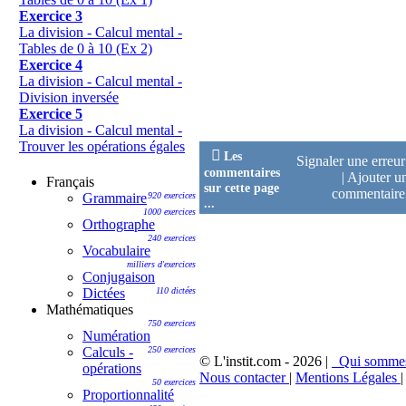
Exercice 3
La division - Calcul mental -
Tables de 0 à 10 (Ex 2)
Exercice 4
La division - Calcul mental -
Division inversée
Exercice 5
La division - Calcul mental -
Trouver les opérations égales

Les
Signaler une erreu
commentaires
|
Ajouter u
Français
sur cette page
commentair
Grammaire
920 exercices
...
1000 exercices
Orthographe
240 exercices
Vocabulaire
milliers d'exercices
Conjugaison
Dictées
110 dictées
Mathématiques
750 exercices
Numération
Calculs -
250 exercices
© L'instit.com - 2026 |
Qui somme
opérations
Nous contacter
|
Mentions Légales
|
50 exercices
Proportionnalité