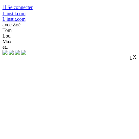

Se connecter
L'instit.com
L'instit.com
avec Zoé
Tom
Lou
Max
et...
X
