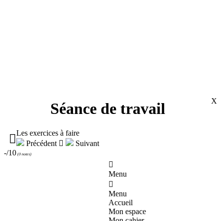
X
Séance de travail
Les exercices à faire

Précédent

Suivant
-/10
(
0 notes
)

Menu

Menu
Accueil
Mon espace
Mon cahier