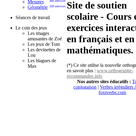
Mesures
480 exercices
Site de soutien
Géométrie
200 exercices
scolaire - Cours 
Séances de travail
exercices interac
Le coin des jeux
Les images
en français et en
amusantes de Zoé
Les jeux de Tom
mathématiques.
Les devinettes de
Lou
Les blagues de
(*) Ce site utilise la nouvelle ortho
Max
en savoir plus :
www.orthographe-
recommandee.info
Nos autres sites éducatifs :
To
conjugaison
|
Verbes irréguliers 
foxiverbs.com