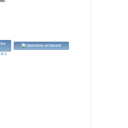
le.
Questions au hasard
s N°1