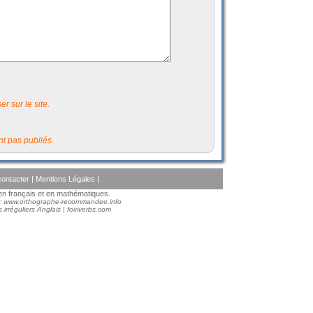
r sur le site.
t pas publiés.
ontacter
|
Mentions Légales
|
s en français et en mathématiques.
 :
www.orthographe-recommandee.info
 irréguliers Anglais
|
foxiverbs.com