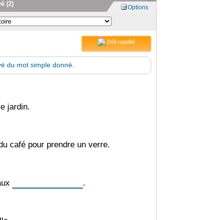
é (2)
Options
Défi rapidité
vé du mot simple donné.
e jardin.
u café pour prendre un verre.
maux
.