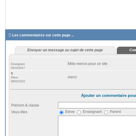

Les commentaires sur cette page ...
Envoyer un message au sujet de cette page
Com
Mille mercis pour ce site .
Enseignant
04/10/2017
s
merci
Eleve
08/02/2015
Ajouter un commentaire pour
Prénom & classe
Eleve
Enseignant
Parent
Vous êtes