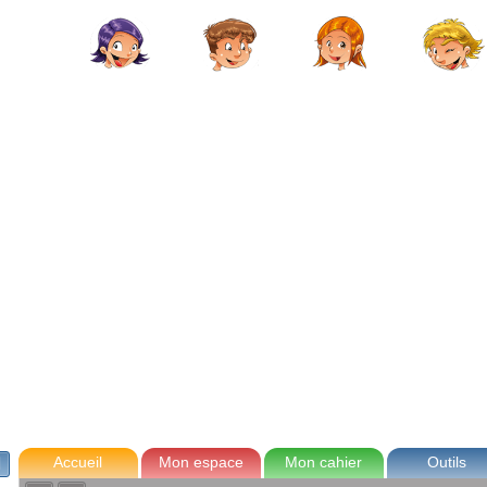
avec Zoé
Tom
Lou
Max
Accueil
Mon espace
Mon cahier
Outils
