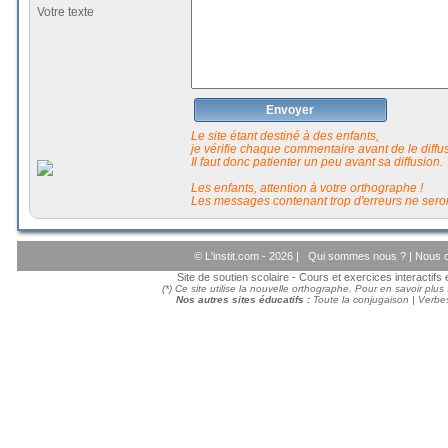
Votre texte
Envoyer
Le site étant destiné à des enfants,
je vérifie chaque commentaire avant de le diffuse
Il faut donc patienter un peu avant sa diffusion.
Les enfants, attention à votre orthographe !
Les messages contenant trop d'erreurs ne seron
© L'instit.com - 2026 |
Qui sommes nous ?
|
Nous c
Site de soutien scolaire - Cours et exercices interactif
(*) Ce site utilise la nouvelle orthographe. Pour en savoir plus
Nos autres sites éducatifs :
Toute la conjugaison
|
Verbes