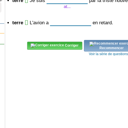
terre
Je suis
par la triste nouvel
at...
terre
L'avion a
en retard.
Corriger
Recommencer
Voir la série de question