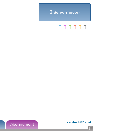
et...

Se connecter
vendredi 07 août
Abonnement
