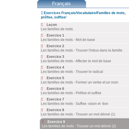
Français

Exercices Français/Vocabulaire/Familles de mots,
préfixe, suffixe/
Leçon
Les familles de mots
Exercice 1
Les familles de mots - Mot de base
Exercice 2
Les familles de mots - Trouver l'intrus dans la famille
Exercice 3
Les familles de mots - Affecter le mot de base
Exercice 4
Les familles de mots - Trouver le radical
Exercice 5
Les familles de mots - Former un verbe et un nom
Exercice 6
Les familles de mots - Préfixe et suffixe
Exercice 7
Les familles de mots - Suffixe -ssion et -tion
Exercice 8
Les familles de mots - Trouver un mot dérivé (1)
Exercice 9
Les familles de mots - Trouver un mot dérivé (2)