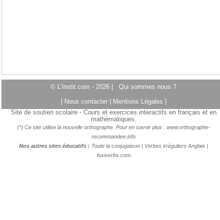
© L'instit.com - 2026 |
Qui sommes nous ?
|
Nous contacter
|
Mentions Légales
|
Site de soutien scolaire - Cours et exercices interactifs en français et en
mathématiques.
(*) Ce site utilise la nouvelle orthographe. Pour en savoir plus :
www.orthographe-
recommandee.info
Nos autres sites éducatifs :
Toute la conjugaison
|
Verbes irréguliers Anglais
|
foxiverbs.com