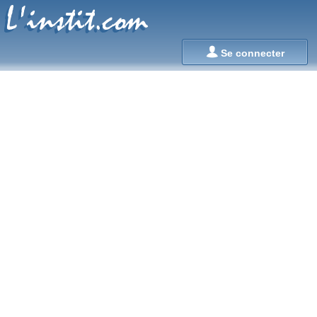
L'instit.com
L'instit.com

Se connecter