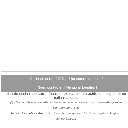
© L'instit.com - 2026 |
Qui sommes nous ?
|
Nous contacter
|
Mentions Légales
|
Site de soutien scolaire - Cours et exercices interactifs en français et en
mathématiques.
(*) Ce site utilise la nouvelle orthographe. Pour en savoir plus :
www.orthographe-
recommandee.info
Nos autres sites éducatifs :
Toute la conjugaison
|
Verbes irréguliers Anglais
|
foxiverbs.com