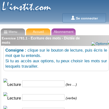
L'instit.com
L'instit.com

Se connecter

Menu
Accueil
Abonnement
Ecriture des mots - Dictée de
Exercice
1781.1
-
mots
Options
Consigne :
clique sur le bouton de lecture, puis écris le
mot que tu entends.
Si tu as accès aux options, tu peux choisir les mots sur
lesquels travailler.
(les …)
(verbe)