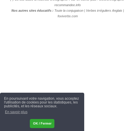
recommandee.info
Nos autres sites éducatifs :
Toute la conjugaison
|
Verbes irréguliers Anglais
|
foxiverbs.com
En poursuivant votre navigation, vous acceptez
l'utilisation de cookies pour les statistiques, les
publicités, et les réseaux sociaux.
En savoir plus
OK / Fermer