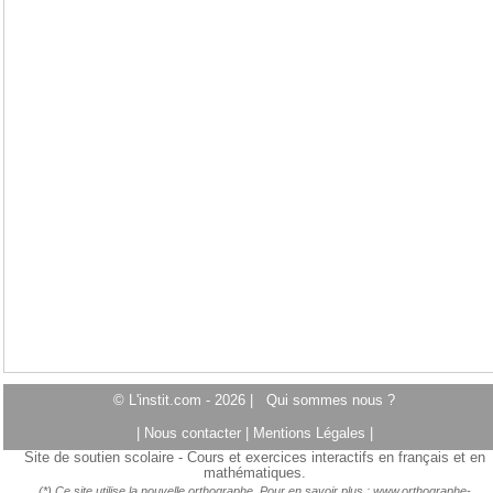
© L'instit.com - 2026 |
Qui sommes nous ?
|
Nous contacter
|
Mentions Légales
|
Site de soutien scolaire - Cours et exercices interactifs en français et en
mathématiques.
(*) Ce site utilise la nouvelle orthographe. Pour en savoir plus :
www.orthographe-