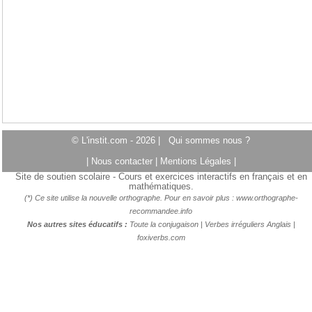
© L'instit.com - 2026 |
Qui sommes nous ?
|
Nous contacter
|
Mentions Légales
|
Site de soutien scolaire - Cours et exercices interactifs en français et en
mathématiques.
(*) Ce site utilise la nouvelle orthographe. Pour en savoir plus :
www.orthographe-
recommandee.info
Nos autres sites éducatifs :
Toute la conjugaison
|
Verbes irréguliers Anglais
|
foxiverbs.com