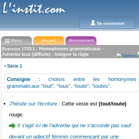
L'instit.com
L'instit.com

Se connecter

Menu
Accueil
Abonnement
Homophones grammaticaux -
Exercice
1733.1
-
Adverbe tout (difficile) - Intégrer la règle
Options
•
Série 1
Consigne :
choisis entre les homonymes
grammaticaux "tout", "tous", "toute", "toutes".
J'hésite sur l'écriture :
Cette veste est
(tout/toute)
rouge.
Il s'agit ici de l'adverbe qui ne s'accorde pas sauf
devant un adjectif féminin commençant par une