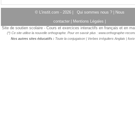
© L'instit.com - 2026 |
Qui sommes nous ?
|
Nous
contacter
|
Mentions Légales
|
Site de soutien scolaire - Cours et exercices interactifs en français et en m
(*) Ce site utilise la nouvelle orthographe. Pour en savoir plus :
www.orthographe-recom
Nos autres sites éducatifs :
Toute la conjugaison
|
Verbes irréguliers Anglais
|
foxi