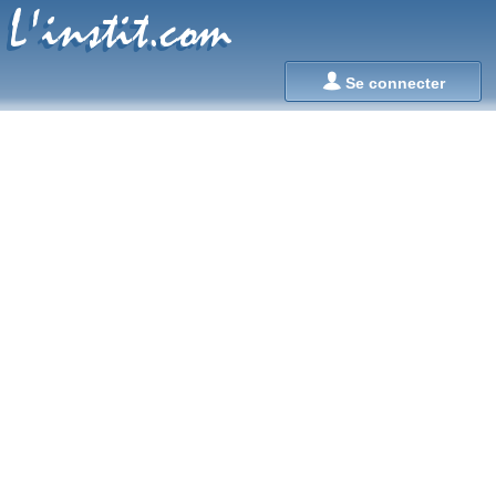
L'instit.com
L'instit.com

Se connecter