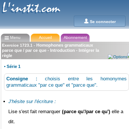
L'instit.com
L'instit.com

Se connecter

Menu
Accueil
Abonnement
Homophones grammaticaux
Exercice
1723.1
-
parce que / par ce que - Introduction - Intégrer la
règle
Options
•
Série 1
Consigne :
choisis entre les homonymes
grammaticaux "par ce que" et "parce que".
J'hésite sur l'écriture :
Lise s'est fait remarquer
(parce qu'/par ce qu')
elle a
dit.