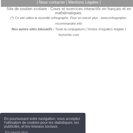
|
Nous contacter
|
Mentions Légales
|
Site de soutien scolaire - Cours et exercices interactifs en français et en
mathématiques.
(*) Ce site utilise la nouvelle orthographe. Pour en savoir plus :
www.orthographe-
recommandee.info
Nos autres sites éducatifs :
Toute la conjugaison
|
Verbes irréguliers Anglais
|
foxiverbs.com
En poursuivant votre navigation, vous acceptez
l'utilisation de cookies pour les statistiques, les
publicités, et les réseaux sociaux.
En savoir plus