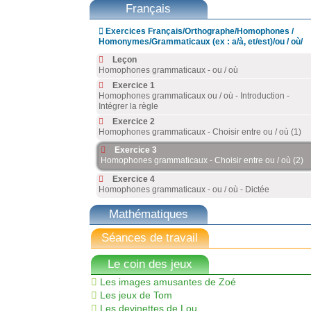
Français

Exercices Français/Orthographe/Homophones /
Homonymes/Grammaticaux (ex : a/à, et/est)/ou / où/
Leçon
Homophones grammaticaux - ou / où
Exercice 1
Homophones grammaticaux ou / où - Introduction -
Intégrer la règle
Exercice 2
Homophones grammaticaux - Choisir entre ou / où (1)
Exercice 3
Homophones grammaticaux - Choisir entre ou / où (2)
Exercice 4
Homophones grammaticaux - ou / où - Dictée
Mathématiques
Séances de travail
Le coin des jeux
Les images amusantes de Zoé
Les jeux de Tom
Les devinettes de Lou