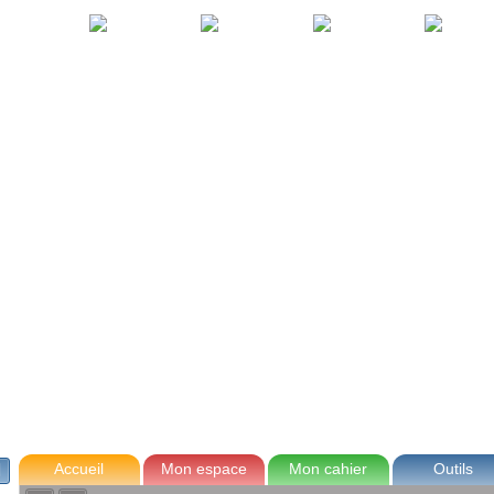
avec Zoé
Tom
Lou
Max
Accueil
Mon espace
Mon cahier
Outils
