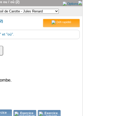
 ou / où (2)
Options
2)
Défi rapidité
 et "où".
 tombe.