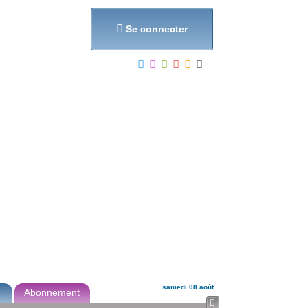
et...

Se connecter
samedi 08 août
Abonnement
