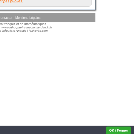
t pas publiés.
ontacter
|
Mentions Légales
|
s en français et en mathématiques.
 :
www.orthographe-recommandee.info
 irréguliers Anglais
|
foxiverbs.com
OK / Fermer