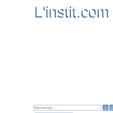
L'instit.com
L'instit.com
