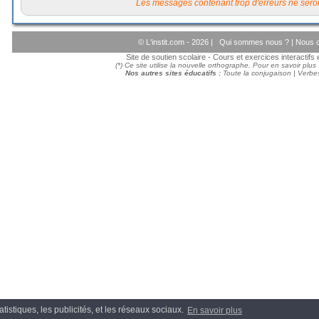
Les messages contenant trop d'erreurs ne seron
© L'instit.com - 2026 |
Qui sommes nous ?
|
Nous c
Site de soutien scolaire - Cours et exercices interactif
(*) Ce site utilise la nouvelle orthographe. Pour en savoir plus
Nos autres sites éducatifs :
Toute la conjugaison
|
Verbes
tistiques, les publicités, et les réseaux sociaux.
En savoir plus