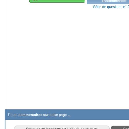
Recommencer
Série de questions n° 

Les commentaires sur cette page ...
Envoyer un message au sujet de cette page
Com