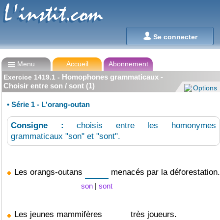
L'instit.com
L'instit.com

Se connecter

Menu
Accueil
Abonnement
Homophones grammaticaux -
Exercice
1419.1
-
Choisir entre son / sont (1)
Options
•
Série 1 - L'orang-outan
Consigne :
choisis entre les homonymes
grammaticaux "son" et "sont".
Les orangs-outans
menacés par la déforestation.
son
|
sont
Les jeunes mammifères
très joueurs.