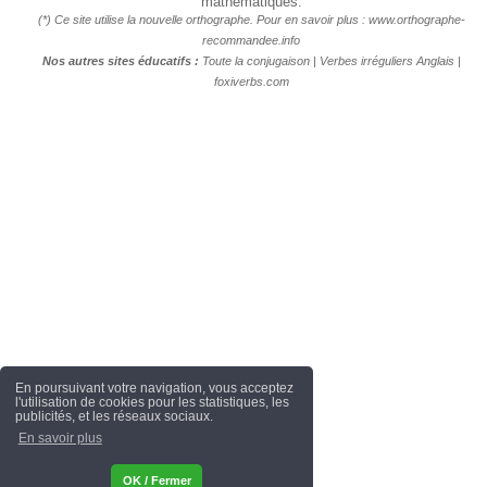
mathématiques.
(*) Ce site utilise la nouvelle orthographe. Pour en savoir plus :
www.orthographe-
recommandee.info
Nos autres sites éducatifs :
Toute la conjugaison
|
Verbes irréguliers Anglais
|
foxiverbs.com
En poursuivant votre navigation, vous acceptez
l'utilisation de cookies pour les statistiques, les
publicités, et les réseaux sociaux.
En savoir plus
OK / Fermer