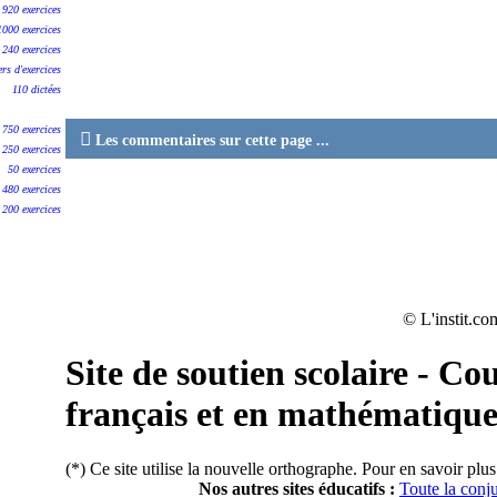
920 exercices
1000 exercices
240 exercices
ers d'exercices
110 dictées
750 exercices

Les commentaires sur cette page ...
250 exercices
50 exercices
480 exercices
200 exercices
© L'instit.co
Site de soutien scolaire - Cou
français et en mathématique
(*) Ce site utilise la nouvelle orthographe. Pour en savoir plus
Nos autres sites éducatifs :
Toute la conj