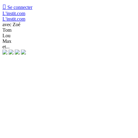

Se connecter
L'instit.com
L'instit.com
avec Zoé
Tom
Lou
Max
et...