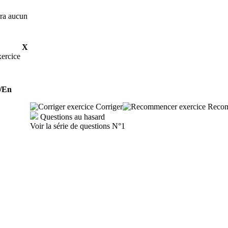
era aucun
X
xercice
/En
Corriger
Recom
Questions au hasard
Voir la série de questions N°1