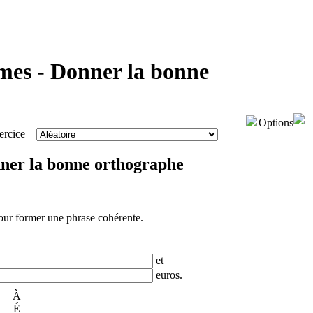
es - Donner la bonne
Options
exercice
ner la bonne orthographe
ur former une phrase cohérente.
et
euros.
À
É