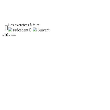
Les exercices à faire

Précédent

Suivant
-/10
(
0 notes
)