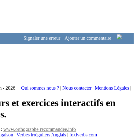
Signaler une erreur
|
Ajouter un commentaire
m - 2026 |
Qui sommes nous ?
|
Nous contacter
|
Mentions Légales
|
rs et exercices interactifs en
s.
 :
www.orthographe-recommandee.info
ugaison
|
Verbes irréguliers Anglais
|
foxiverbs.com