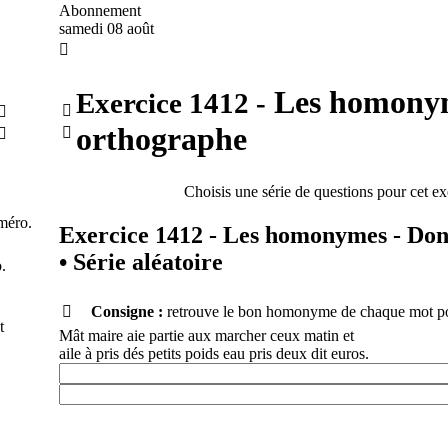
Abonnement
samedi 08 août

Les homonym
Exercice
1412
-


orthographe


Choisis une série de questions pour cet 
méro.
Exercice 1412 - Les homonymes - Don
•
Série aléatoire
.

Consigne :
retrouve le bon homonyme de chaque mot po
t
Mât maire aie partie aux marcher ceux matin et
aile à pris dés petits poids eau pris deux dit euros.