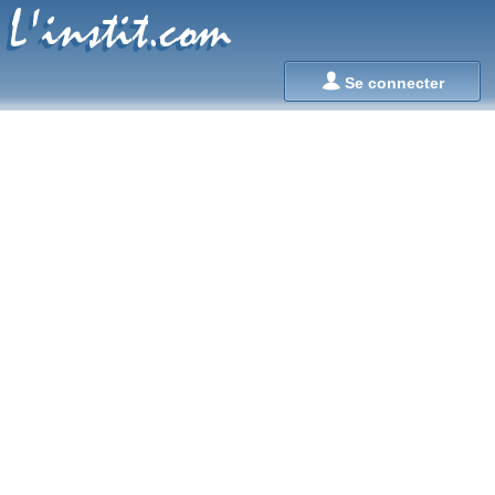
L'instit.com
L'instit.com

Se connecter