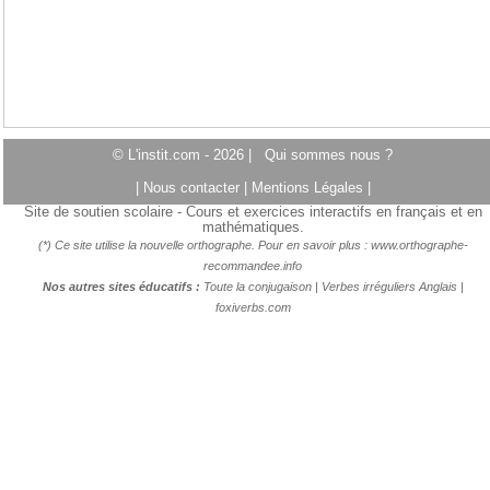
© L'instit.com - 2026 |
Qui sommes nous ?
|
Nous contacter
|
Mentions Légales
|
Site de soutien scolaire - Cours et exercices interactifs en français et en
mathématiques.
(*) Ce site utilise la nouvelle orthographe. Pour en savoir plus :
www.orthographe-
recommandee.info
Nos autres sites éducatifs :
Toute la conjugaison
|
Verbes irréguliers Anglais
|
foxiverbs.com