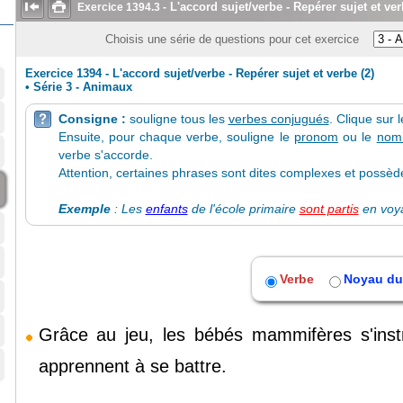


L'accord sujet/verbe - Repérer sujet et ver
Exercice
1394.3
-
Choisis une série de questions pour cet exercice
Exercice 1394 - L'accord sujet/verbe - Repérer sujet et verbe (2)
•
Série 3 - Animaux
Consigne :
souligne tous les
verbes conjugués
. Clique sur 

Ensuite, pour chaque verbe, souligne le
pronom
ou le
nom
verbe s'accorde.
Attention, certaines phrases sont dites complexes et possèd
Exemple
: Les
enfants
de l'école primaire
sont partis
en voya
Verbe
Noyau du
Grâce
au
jeu,
les
bébés
mammifères
s'
ins
apprennent
à
se
battre.