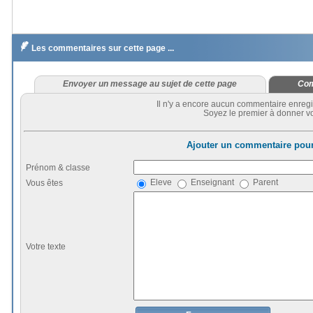

Les commentaires sur cette page ...
Envoyer un message au sujet de cette page
Com
Il n'y a encore aucun commentaire enregi
Soyez le premier à donner vo
Ajouter un commentaire pour
Prénom & classe
Eleve
Enseignant
Parent
Vous êtes
Votre texte