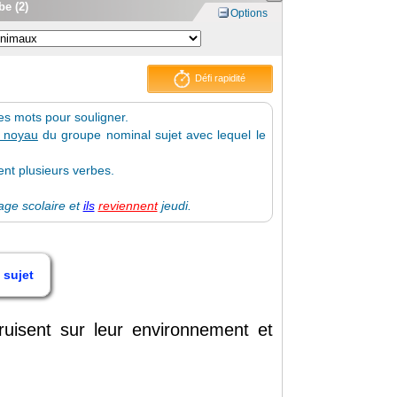
be (2)
Options
Défi rapidité
les mots pour souligner.
 noyau
du groupe nominal sujet avec lequel le
ent plusieurs verbes.
ge scolaire et
ils
reviennent
jeudi.
 sujet
truisent
sur
leur
environnement
et