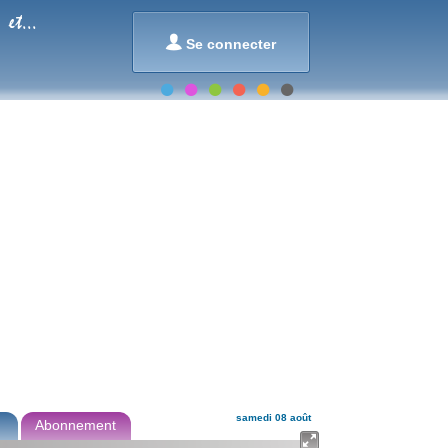
et...

Se connecter
samedi 08 août
Abonnement
