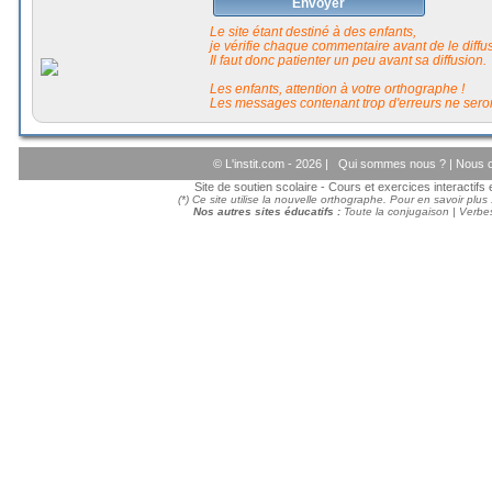
Envoyer
Le site étant destiné à des enfants,
je vérifie chaque commentaire avant de le diffuse
Il faut donc patienter un peu avant sa diffusion.
Les enfants, attention à votre orthographe !
Les messages contenant trop d'erreurs ne seron
© L'instit.com - 2026 |
Qui sommes nous ?
|
Nous c
Site de soutien scolaire - Cours et exercices interactif
(*) Ce site utilise la nouvelle orthographe. Pour en savoir plus
Nos autres sites éducatifs :
Toute la conjugaison
|
Verbes