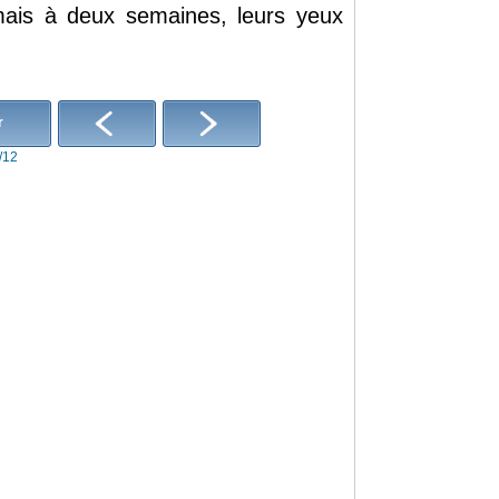
ais
à
deux
semaines,
leurs
yeux
r
/12