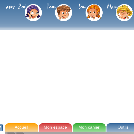
avec Zoé
Tom
Lou
Max
Accueil
Mon espace
Mon cahier
Outils
