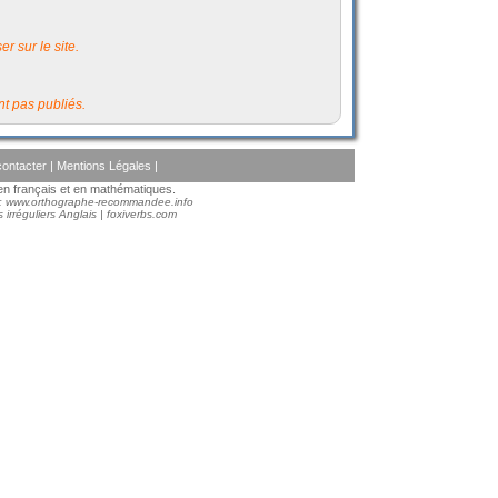
r sur le site.
t pas publiés.
ontacter
|
Mentions Légales
|
s en français et en mathématiques.
 :
www.orthographe-recommandee.info
 irréguliers Anglais
|
foxiverbs.com