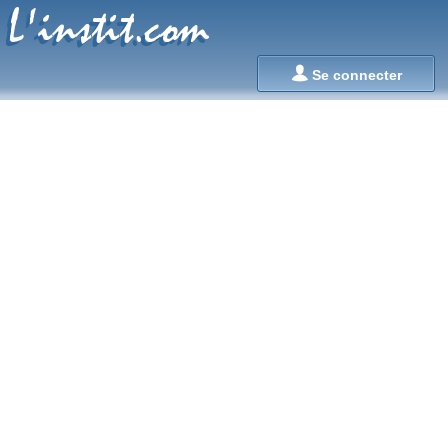
L'instit.com
L'instit.com

Se connecter