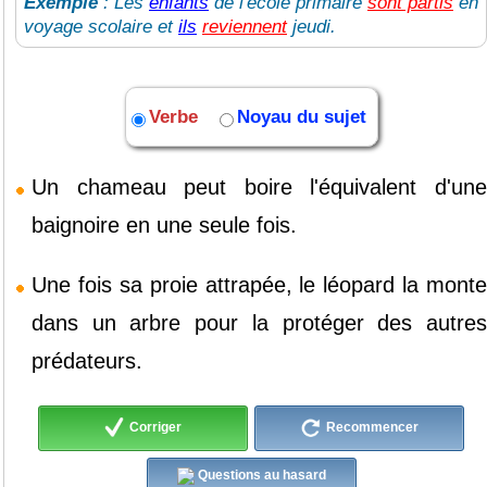
Exemple
: Les
enfants
de l'école primaire
sont partis
en
voyage scolaire et
ils
reviennent
jeudi.
Verbe
Noyau du sujet
Un
chameau
peut
boire
l'équivalent
d'un
baignoire
en
une
seule
fois.
Une
fois
sa
proie
attrapée,
le
léopard
la
monte
dans
un
arbre
pour
la
protéger
des
autre
prédateurs.
Corriger
Recommencer
Questions au hasard