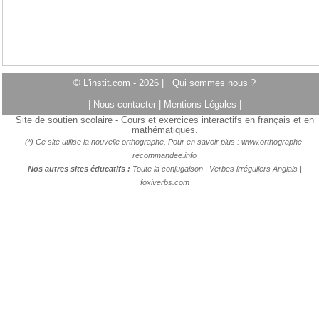
© L'instit.com - 2026 |
Qui sommes nous ?
|
Nous contacter
|
Mentions Légales
|
Site de soutien scolaire - Cours et exercices interactifs en français et en
mathématiques.
(*) Ce site utilise la nouvelle orthographe. Pour en savoir plus :
www.orthographe-
recommandee.info
Nos autres sites éducatifs :
Toute la conjugaison
|
Verbes irréguliers Anglais
|
foxiverbs.com