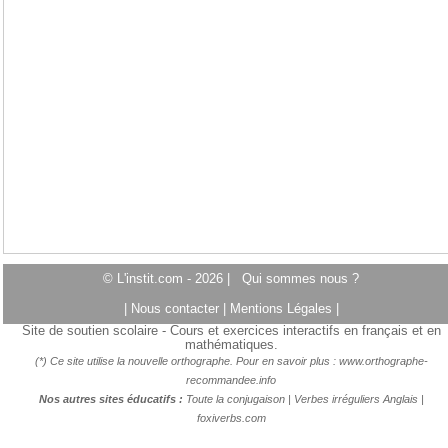
© L'instit.com - 2026 |
Qui sommes nous ?
|
Nous contacter
|
Mentions Légales
|
Site de soutien scolaire - Cours et exercices interactifs en français et en
mathématiques.
(*) Ce site utilise la nouvelle orthographe. Pour en savoir plus :
www.orthographe-
recommandee.info
Nos autres sites éducatifs :
Toute la conjugaison
|
Verbes irréguliers Anglais
|
foxiverbs.com