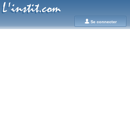
L'instit.com
L'instit.com

Se connecter