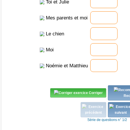
Toi et Julie
Mes parents et moi
Le chien
Moi
Noémie et Matthieu
Corriger
Re
Série de questions n° 1/2