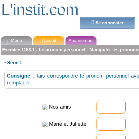
L'instit.com
L'instit.com

Se connecter
Menu
Accueil
Abonnement

Le pronom personnel - Manipuler les pronom
Exercice
1153.1
-
•
Série 1
Consigne :
fais correspondre le pronom personnel ave
remplacer.
Nos amis
Marie et Juliette