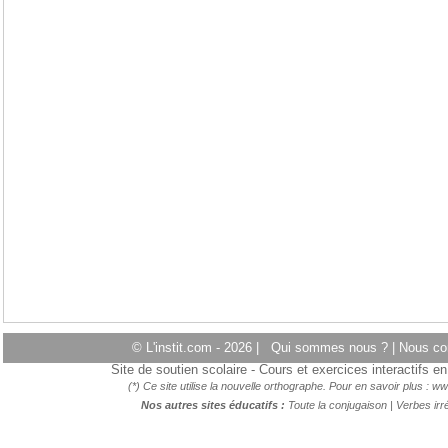
© L'instit.com - 2026 |
Qui sommes nous ?
|
Nous co
Site de soutien scolaire - Cours et exercices interactifs 
(*) Ce site utilise la nouvelle orthographe. Pour en savoir plus :
ww
Nos autres sites éducatifs :
Toute la conjugaison
|
Verbes irré