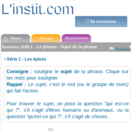
L'instit.com
L'instit.com

Se connecter
Menu
Accueil
Abonnement

La phrase - Sujet de la phrase
Exercice
1189.1
-
Options
•
Série 1 - Les épices
Consigne :
souligne le
sujet
de la phrase. Clique sur
les mots pour souligner.
Rappel :
Le sujet, c'est le mot (ou le groupe de mots)
qui fait l'action.
Pour trouver le sujet, on pose la question "qui est-ce
qui ?", s'il s'agit d'êtres humains ou d'animaux, ou la
question "qu'est-ce qui ?", s'il s'agit de choses.