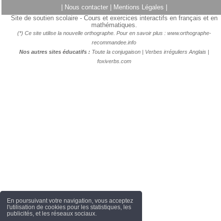
|
Nous contacter
|
Mentions Légales
|
Site de soutien scolaire - Cours et exercices interactifs en français et en
mathématiques.
(*) Ce site utilise la nouvelle orthographe. Pour en savoir plus :
www.orthographe-
recommandee.info
Nos autres sites éducatifs :
Toute la conjugaison
|
Verbes irréguliers Anglais
|
foxiverbs.com
En poursuivant votre navigation, vous acceptez
l'utilisation de cookies pour les statistiques, les
publicités, et les réseaux sociaux.