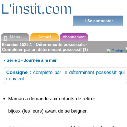
L'instit.com
L'instit.com

Se connecter
Menu
Accueil
Abonnement

Déterminants possessifs -
Exercice
1525.1
-
Compléter par un déterminant possessif (1)
Options
•
Série 1 - Journée à la mer
Consigne :
complète par le déterminant possessif qui
convient.
Maman a demandé aux enfants de retirer
bijoux (les leurs) avant de se baigner.