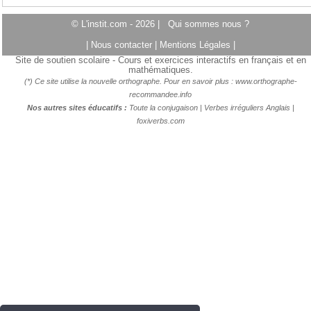
© L'instit.com - 2026 |
Qui sommes nous ?
|
Nous contacter
|
Mentions Légales
|
Site de soutien scolaire - Cours et exercices interactifs en français et en
mathématiques.
(*) Ce site utilise la nouvelle orthographe. Pour en savoir plus :
www.orthographe-
recommandee.info
Nos autres sites éducatifs :
Toute la conjugaison
|
Verbes irréguliers Anglais
|
foxiverbs.com