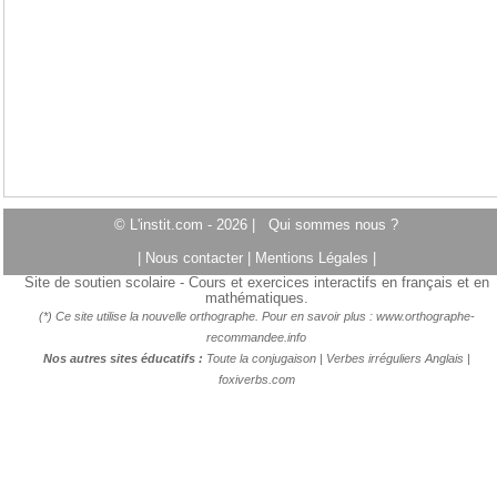
© L'instit.com - 2026 |
Qui sommes nous ?
|
Nous contacter
|
Mentions Légales
|
Site de soutien scolaire - Cours et exercices interactifs en français et en
mathématiques.
(*) Ce site utilise la nouvelle orthographe. Pour en savoir plus :
www.orthographe-
recommandee.info
Nos autres sites éducatifs :
Toute la conjugaison
|
Verbes irréguliers Anglais
|
foxiverbs.com