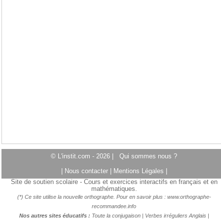
© L'instit.com - 2026 |
Qui sommes nous ?
|
Nous contacter
|
Mentions Légales
|
Site de soutien scolaire - Cours et exercices interactifs en français et en
mathématiques.
(*) Ce site utilise la nouvelle orthographe. Pour en savoir plus :
www.orthographe-
recommandee.info
Nos autres sites éducatifs :
Toute la conjugaison
|
Verbes irréguliers Anglais
|