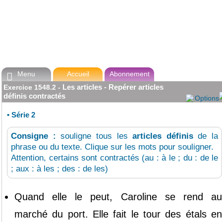
Menu
Accueil
Abonnement

Les articles - Repérer articles
Exercice
1548.2
-
définis contractés
Options
•
Série 2
Consigne :
souligne tous les
articles définis
de la
phrase ou du texte. Clique sur les mots pour souligner.
Attention, certains sont contractés (au : à le ; du : de le
; aux : à les ; des : de les)
Quand
elle
le
peut,
Caroline
se
rend
a
marché
du
port.
Elle
fait
le
tour
des
étals
e