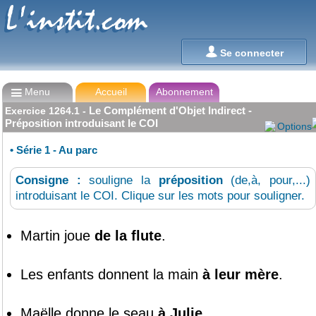
L'instit.com
L'instit.com

Se connecter

Menu
Accueil
Abonnement
Le Complément d'Objet Indirect -
Exercice
1264.1
-
Préposition introduisant le COI
Options
•
Série 1 - Au parc
Consigne :
souligne la
préposition
(de,à, pour,...)
introduisant le COI. Clique sur les mots pour souligner.
Martin
joue
de
la
flute
.
Les
enfants
donnent
la
main
à
leur
mère
.
Maëlle
donne
le
seau
à
Julie
.