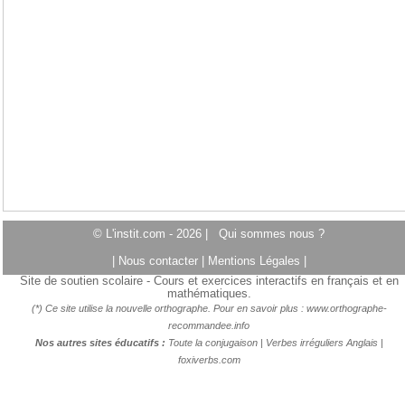
© L'instit.com - 2026 |
Qui sommes nous ?
|
Nous contacter
|
Mentions Légales
|
Site de soutien scolaire - Cours et exercices interactifs en français et en
mathématiques.
(*) Ce site utilise la nouvelle orthographe. Pour en savoir plus :
www.orthographe-
recommandee.info
Nos autres sites éducatifs :
Toute la conjugaison
|
Verbes irréguliers Anglais
|
foxiverbs.com