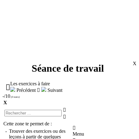
X
Séance de travail
Les exercices à faire

Précédent

Suivant
-/10
(
0 notes
)
X


Cette zone te permet de :

-
Trouver des exercices ou des
Menu
leçons à partir de quelques