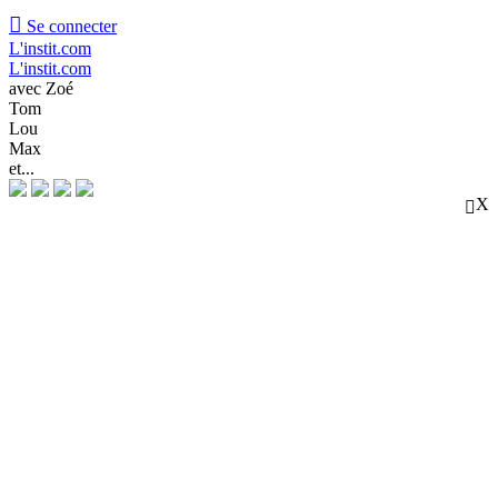

Se connecter
L'instit.com
L'instit.com
avec Zoé
Tom
Lou
Max
et...
X
