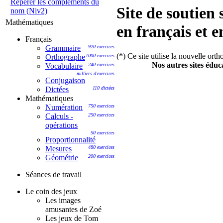
Repérer les compléments du
Site de soutien 
nom (Niv2)
Mathématiques
en français et 
Français
Grammaire
920 exercices
(*) Ce site utilise la nouvelle ort
Orthographe
1000 exercices
Nos autres sites éduca
Vocabulaire
240 exercices
milliers d'exercices
Conjugaison
Dictées
110 dictées
Mathématiques
Numération
750 exercices
Calculs -
250 exercices
opérations
50 exercices
Proportionnalité
Mesures
480 exercices
Géométrie
200 exercices
Séances de travail
Le coin des jeux
Les images
amusantes de Zoé
Les jeux de Tom