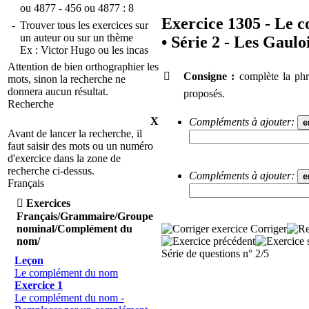
ou
4877 - 456
ou
4877 : 8
Exercice 1305 - Le 
-
Trouver tous les exercices sur
un auteur ou sur un thème
•
Série 2 - Les Gaulo
Ex :
Victor Hugo
ou
les incas
Attention de bien orthographier les

Consigne :
complète la phr
mots, sinon la recherche ne
donnera aucun résultat.
proposés.
Recherche
X
Compléments à ajouter:
Avant de lancer la recherche, il
faut saisir des mots ou un numéro
d'exercice dans la zone de
recherche ci-dessus.
Compléments à ajouter:
Français

Exercices
Français/Grammaire/Groupe
Corriger
nominal/Complément du
nom/
Série de questions n° 2/5
Leçon
Le complément du nom
Exercice 1
Le complément du nom -