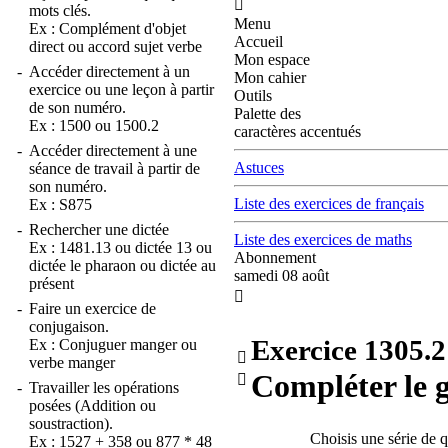

mots clés.
Menu
Ex :
Complément d'objet
Accueil
direct
ou
accord sujet verbe
Mon espace
-
Accéder directement à un
Mon cahier
exercice ou une leçon à partir
Outils
de son numéro.
Palette des
Ex :
1500
ou
1500.2
caractères accentués
-
Accéder directement à une
Astuces
séance de travail à partir de
son numéro.
Liste des exercices de français
Ex :
S875
-
Rechercher une dictée
Liste des exercices de maths
Ex :
1481.13
ou
dictée 13
ou
Abonnement
dictée le pharaon
ou
dictée au
samedi 08 août
présent

-
Faire un exercice de
conjugaison.
Exercice
1305.2
Ex :
Conjuguer manger
ou

verbe manger
Compléter le 

-
Travailler les opérations
posées (Addition ou
soustraction).
Choisis une série de 
Ex :
1527 + 358
ou
877 * 48