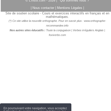
© L'instit.com - 2026 |
Qui sommes nous ?
|
Nous contacter
|
Mentions Légales
|
Site de soutien scolaire - Cours et exercices interactifs en français et en
mathématiques.
(*) Ce site utilise la nouvelle orthographe. Pour en savoir plus :
www.orthographe-
recommandee.info
Nos autres sites éducatifs :
Toute la conjugaison
|
Verbes irréguliers Anglais
|
foxiverbs.com
En poursuivant votre navigation, vous acceptez