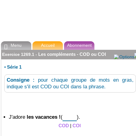
Menu
Accueil
Abonnement

Les compléments - COD ou COI
Exercice
1269.1
-
Options
•
Série 1
Consigne :
pour chaque groupe de mots en gras,
indique s'il est COD ou COI dans la phrase.
J'adore
les vacances
!
(
).
COD
|
COI