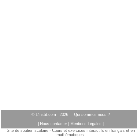
© L'instit.com - 2026 |
Qui sommes nous ?
|
Nous contacter
|
Mentions Légales
|
Site de soutien scolaire - Cours et exercices interactifs en français et en
mathématiques.