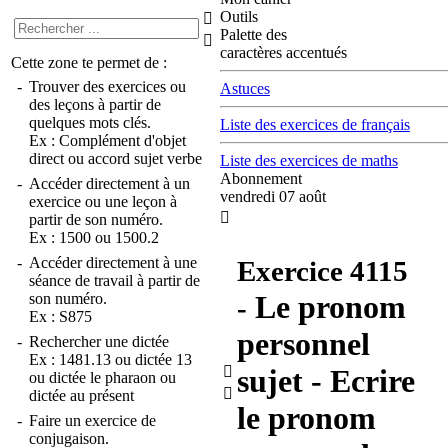
Outils

Palette des

caractères accentués
Cette zone te permet de :
-
Trouver des exercices ou
Astuces
des leçons à partir de
quelques mots clés.
Liste des exercices de français
Ex :
Complément d'objet
direct
ou
accord sujet verbe
Liste des exercices de maths
Abonnement
-
Accéder directement à un
vendredi 07 août
exercice ou une leçon à

partir de son numéro.
Ex :
1500
ou
1500.2
-
Accéder directement à une
Exercice
4115
séance de travail à partir de
Le pronom
son numéro.
-
Ex :
S875
personnel
-
Rechercher une dictée
Ex :
1481.13
ou
dictée 13

sujet - Ecrire
ou
dictée le pharaon
ou

dictée au présent
le pronom
-
Faire un exercice de
conjugaison.