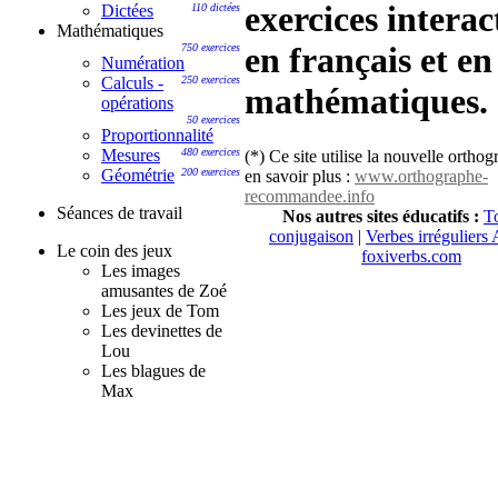
exercices interac
Dictées
110 dictées
Mathématiques
en français et en
750 exercices
Numération
Calculs -
250 exercices
mathématiques.
opérations
50 exercices
Proportionnalité
Mesures
480 exercices
(*) Ce site utilise la nouvelle ortho
Géométrie
200 exercices
en savoir plus :
www.orthographe-
recommandee.info
Séances de travail
Nos autres sites éducatifs :
To
conjugaison
|
Verbes irréguliers 
Le coin des jeux
foxiverbs.com
Les images
amusantes de Zoé
Les jeux de Tom
Les devinettes de
Lou
Les blagues de
Max