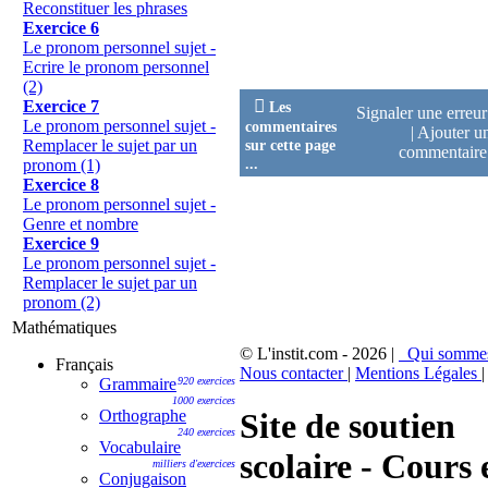
Reconstituer les phrases
Exercice 6
Le pronom personnel sujet -
Ecrire le pronom personnel
(2)

Exercice 7
Les
Signaler une erreu
Le pronom personnel sujet -
commentaires
|
Ajouter u
sur cette page
Remplacer le sujet par un
commentair
...
pronom (1)
Exercice 8
Le pronom personnel sujet -
Genre et nombre
Exercice 9
Le pronom personnel sujet -
Remplacer le sujet par un
pronom (2)
Mathématiques
© L'instit.com - 2026 |
Qui somme
Français
Nous contacter
|
Mentions Légales
|
Grammaire
920 exercices
1000 exercices
Orthographe
Site de soutien
240 exercices
Vocabulaire
scolaire - Cours 
milliers d'exercices
Conjugaison