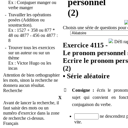
personnel
Ex :
Conjuguer manger
ou
verbe manger
(2)
-
Travailler les opérations
posées (Addition ou
soustraction).
Choisis une série de questions pour 
Ex :
1527 + 358
ou
877 *
48
ou
4877 - 456
ou
4877 :
8
Défi rap
Exercice 4115 -
-
Trouver tous les exercices
Le pronom personnel s
sur un auteur ou sur un
thème
Ecrire le pronom per
Ex :
Victor Hugo
ou
les
(2)
incas
•
Série aléatoire
Attention de bien orthographier
les mots, sinon la recherche ne
donnera aucun résultat.

Consigne :
écris le pronom
Recherche
sujet qui convient en fonc
X
Avant de lancer la recherche, il
conjugaison du verbe.
faut saisir des mots ou un
numéro d'exercice dans la zone
ne descendrez p
de recherche ci-dessus.
vite.
Français