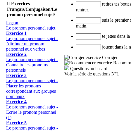

Exercices
retires tes botte
Français/Conjugaison/Le
rentrer.
pronom personnel sujet/
suis le premier 
Leçon
matin.
Le pronom personnel sujet
Exercice 1
te jettes dans la
Le pronom personnel sujet -
Attribuer un pronom
jouent dans la n
personnel aux verbes
Exercice 2
Corriger
Le pronom personnel sujet -
Recomme
Connaitre les pronoms
Questions au hasard
personnels
Voir la série de questions N°1
Exercice 3
Le pronom personnel sujet -
Placer les pronoms
correspondant aux groupes
nominaux
Exercice 4
Le pronom personnel sujet -
Ecrire le pronom personnel
(1)
Exercice 5
Le pronom personnel sujet -