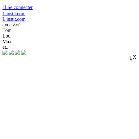

Se connecter
L'instit.com
L'instit.com
avec Zoé
Tom
Lou
Max
et...
X
