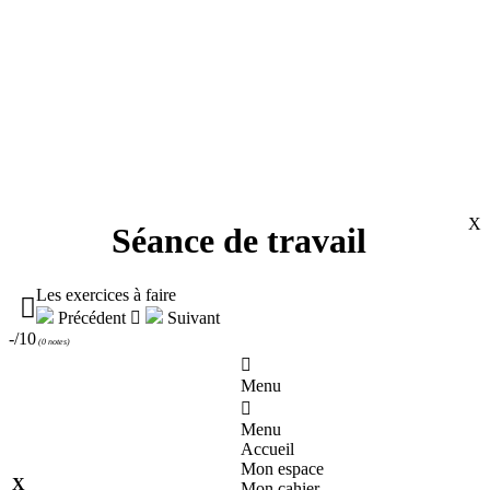
X
Séance de travail
Les exercices à faire

Précédent

Suivant
-/10
(
0 notes
)

Menu

Menu
Accueil
Mon espace
X
Mon cahier