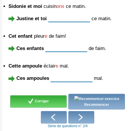
Sidonie et moi
cuisin
ons
ce matin.
Justine et toi
ce matin.
Cet enfant
pleur
e
de faim!
Ces enfants
de faim.
Cette ampoule
éclair
e
mal.
Ces ampoules
mal.
Corriger
Recommencer
Série de questions n° 2/4