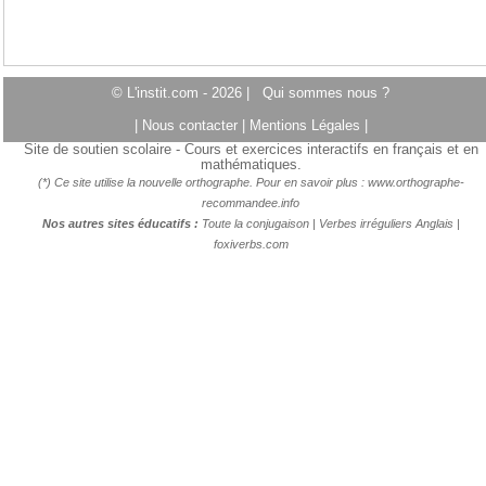
© L'instit.com - 2026 |
Qui sommes nous ?
|
Nous contacter
|
Mentions Légales
|
Site de soutien scolaire - Cours et exercices interactifs en français et en
mathématiques.
(*) Ce site utilise la nouvelle orthographe. Pour en savoir plus :
www.orthographe-
recommandee.info
Nos autres sites éducatifs :
Toute la conjugaison
|
Verbes irréguliers Anglais
|
foxiverbs.com