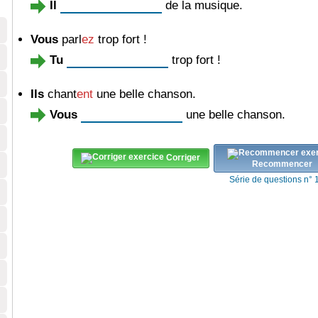
Il
de la musique.
Vous
parl
ez
trop fort !
Tu
trop fort !
Ils
chant
ent
une belle chanson.
Vous
une belle chanson.
Corriger
Recommencer
Série de questions n° 