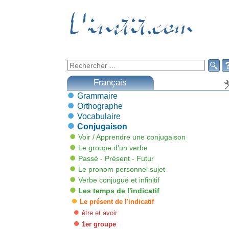
L'instit.com
L'instit.com

Français
Grammaire
Orthographe
Vocabulaire
Conjugaison
Voir / Apprendre une conjugaison
Le groupe d'un verbe
Passé - Présent - Futur
Le pronom personnel sujet
Verbe conjugué et infinitif
Les temps de l'indicatif
Le présent de l'indicatif
être et avoir
1er groupe