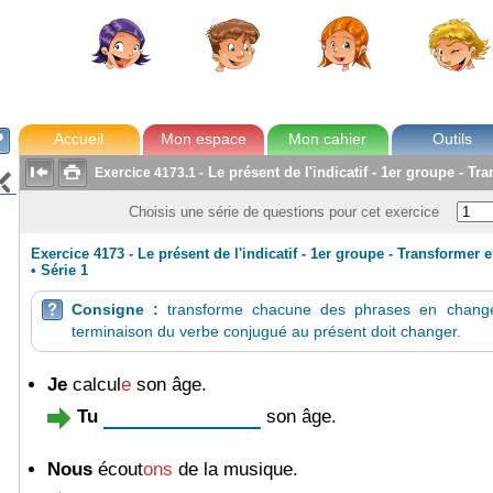
avec Zoé
Tom
Lou
Max
Accueil
Mon espace
Mon cahier
Outils



Le présent de l'indicatif - 1er groupe - Tr
Exercice
4173.1
-

Choisis une série de questions pour cet exercice
Exercice 4173 - Le présent de l'indicatif - 1er groupe - Transformer 
•
Série 1
Consigne :
transforme chacune des phrases en change

terminaison du verbe conjugué au présent doit changer.
Je
calcul
e
son âge.
Tu
son âge.
Nous
écout
ons
de la musique.