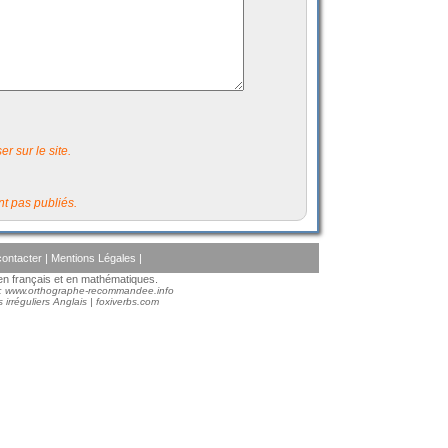
r sur le site.
t pas publiés.
ontacter
|
Mentions Légales
|
s en français et en mathématiques.
 :
www.orthographe-recommandee.info
 irréguliers Anglais
|
foxiverbs.com