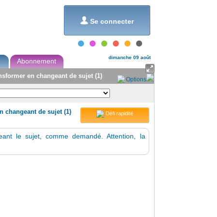
et...

Se connecter
dimanche 09 août
Abonnement

ansformer en changeant de sujet (1)
Options
en changeant de sujet (1)
Défi rapidité
ant le sujet, comme demandé. Attention, la