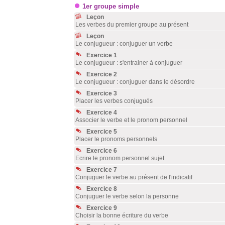
1er groupe simple
Leçon
Les verbes du premier groupe au présent
Leçon
Le conjugueur : conjuguer un verbe
Exercice 1
Le conjugueur : s'entrainer à conjuguer
Exercice 2
Le conjugueur : conjuguer dans le désordre
Exercice 3
Placer les verbes conjugués
Exercice 4
Associer le verbe et le pronom personnel
Exercice 5
Placer le pronoms personnels
Exercice 6
Ecrire le pronom personnel sujet
Exercice 7
Conjuguer le verbe au présent de l'indicatif
Exercice 8
Conjuguer le verbe selon la personne
Exercice 9
Choisir la bonne écriture du verbe