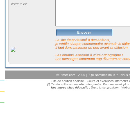
Votre texte
Envoyer
Le site étant destiné à des enfants,
je vérifie chaque commentaire avant de le diffuse
Il faut donc patienter un peu avant sa diffusion.
Les enfants, attention à votre orthographe !
Les messages contenant trop d'erreurs ne seron
© L'instit.com - 2026 |
Qui sommes nous ?
|
Nous c
Site de soutien scolaire - Cours et exercices interactif
(*) Ce site utilise la nouvelle orthographe. Pour en savoir plus
Nos autres sites éducatifs :
Toute la conjugaison
|
Verbes