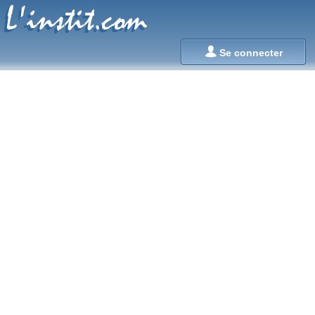
L'instit.com
L'instit.com

Se connecter