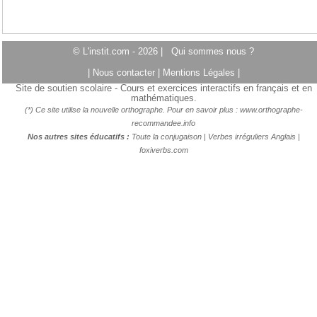
© L'instit.com - 2026 |
Qui sommes nous ?
|
Nous contacter
|
Mentions Légales
|
Site de soutien scolaire - Cours et exercices interactifs en français et en
mathématiques.
(*) Ce site utilise la nouvelle orthographe. Pour en savoir plus :
www.orthographe-
recommandee.info
Nos autres sites éducatifs :
Toute la conjugaison
|
Verbes irréguliers Anglais
|
foxiverbs.com