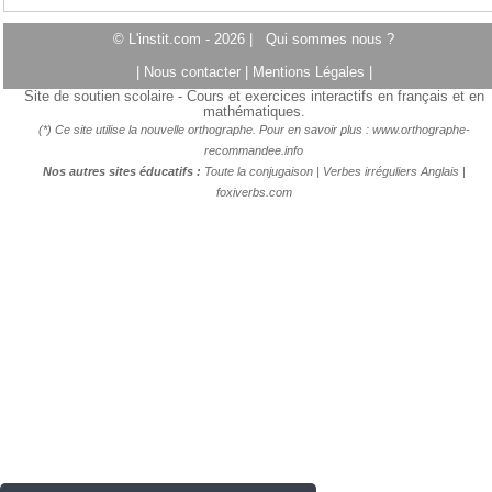
© L'instit.com - 2026 |
Qui sommes nous ?
|
Nous contacter
|
Mentions Légales
|
Site de soutien scolaire - Cours et exercices interactifs en français et en
mathématiques.
(*) Ce site utilise la nouvelle orthographe. Pour en savoir plus :
www.orthographe-
recommandee.info
Nos autres sites éducatifs :
Toute la conjugaison
|
Verbes irréguliers Anglais
|
foxiverbs.com