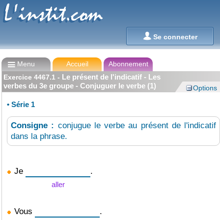
L'instit.com
L'instit.com

Se connecter

Menu
Accueil
Abonnement
Le présent de l'indicatif - Les
Exercice
4467.1
-
verbes du 3e groupe - Conjuguer le verbe (1)
Options
•
Série 1
Consigne :
conjugue le verbe au présent de l'indicatif
dans la phrase.
Je
.
aller
Vous
.