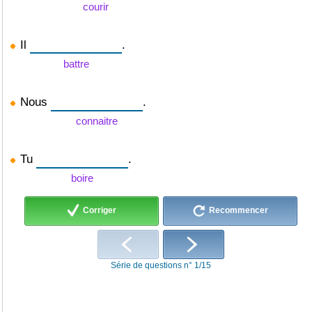
courir
Il
.
battre
Nous
.
connaitre
Tu
.
boire
Corriger
Recommencer
Série de questions n° 1/15