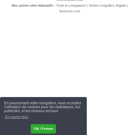
Nos autres sites éducatifs :
Toute la conjugaison
|
Verbes irréguliers Anglais
|
foxiverbs.com
En poursuivant votre navigation, vous acceptez
l'utilisation de cookies pour les statistiques, les
publicités, et les réseaux sociaux.
En savoir plus
OK / Fermer