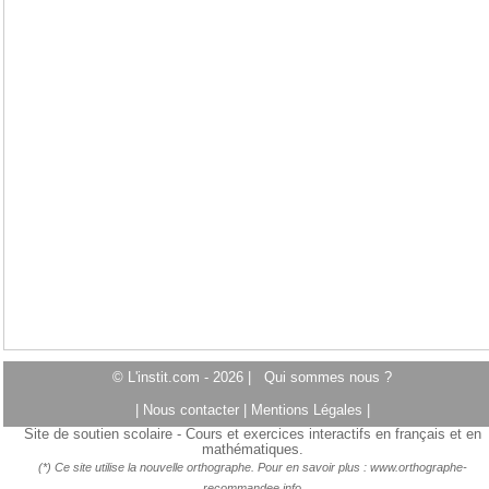
© L'instit.com - 2026 |
Qui sommes nous ?
|
Nous contacter
|
Mentions Légales
|
Site de soutien scolaire - Cours et exercices interactifs en français et en
mathématiques.
(*) Ce site utilise la nouvelle orthographe. Pour en savoir plus :
www.orthographe-
recommandee.info