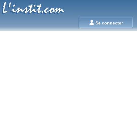
L'instit.com
L'instit.com

Se connecter