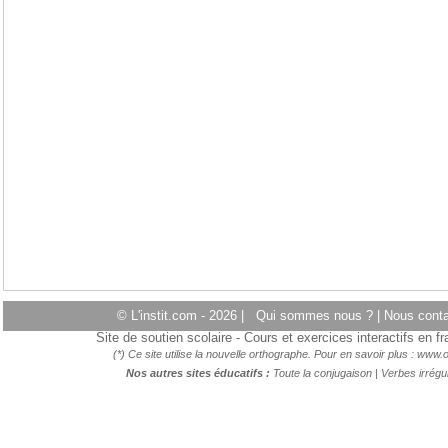
© L'instit.com - 2026 |
Qui sommes nous ?
|
Nous cont
Site de soutien scolaire - Cours et exercices interactifs en 
(*) Ce site utilise la nouvelle orthographe. Pour en savoir plus :
www.o
Nos autres sites éducatifs :
Toute la conjugaison
|
Verbes irrégul