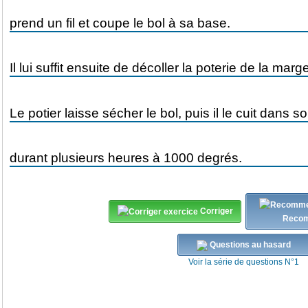
Corriger
Reco
Questions au hasard
Voir la série de questions N°1