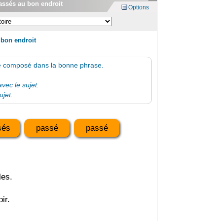
assés au bon endroit
Options
 bon endroit
sé composé dans la bonne phrase.
avec le sujet.
ujet.
sés
passé
passé
les.
ir.