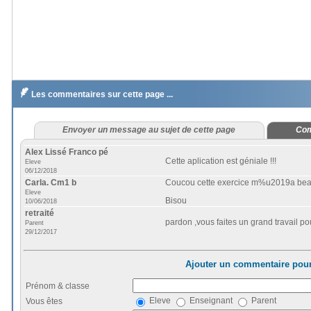

Les commentaires sur cette page ...
Envoyer un message au sujet de cette page
Com
Alex Lissé Franco pé
Cette aplication est géniale !!!
Eleve
06/12/2018
Carla. Cm1 b
Coucou cette exercice m%u2019a beau
Eleve
Bisou
10/06/2018
retraité
pardon ,vous faites un grand travail pou
Parent
29/12/2017
Ajouter un commentaire pour
Prénom & classe
Eleve
Enseignant
Parent
Vous êtes