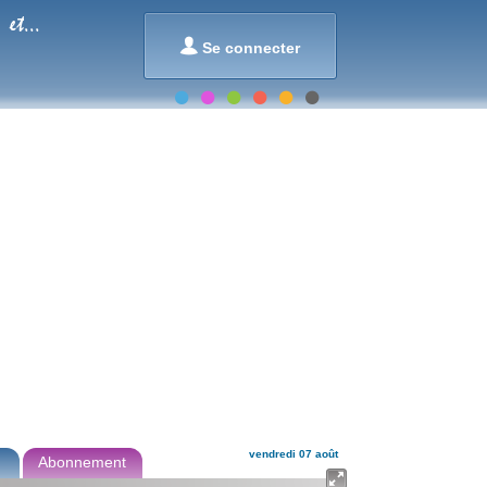
et...

Se connecter
vendredi 07 août
Abonnement
