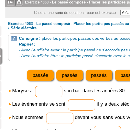


Le passé composé - Placer les participes p
Exercice
4063
-
Choisis une série de questions pour cet exercice
Exercice 4063 - Le passé composé - Placer les participes passés au
•
Série aléatoire
Consigne :
place les participes passés des verbes au pas

Rappel :
- Avec l'auxiliaire avoir : le participe passé ne s'accorde pas 
- Avec l'auxiliaire être : le participe passé s'accorde avec le s
n
passée
passés
passés
pas
Maryse a
son bac dans les années 80.
Les évènements se sont
il y a deux sièc
Nous sommes
devant vous sans vous vo