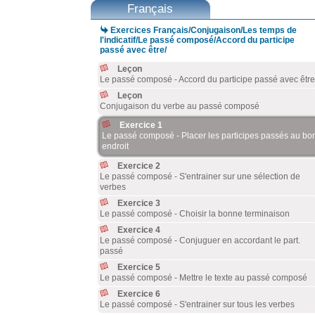
Français

Exercices Français/Conjugaison/Les temps de
l'indicatif/Le passé composé/Accord du participe
passé avec être/
Leçon
Le passé composé - Accord du participe passé avec être
Leçon
Conjugaison du verbe au passé composé
Exercice 1
Le passé composé - Placer les participes passés au bo
endroit
Exercice 2
Le passé composé - S'entrainer sur une sélection de
verbes
Exercice 3
Le passé composé - Choisir la bonne terminaison
Exercice 4
Le passé composé - Conjuguer en accordant le part.
passé
Exercice 5
Le passé composé - Mettre le texte au passé composé
Exercice 6
Le passé composé - S'entrainer sur tous les verbes