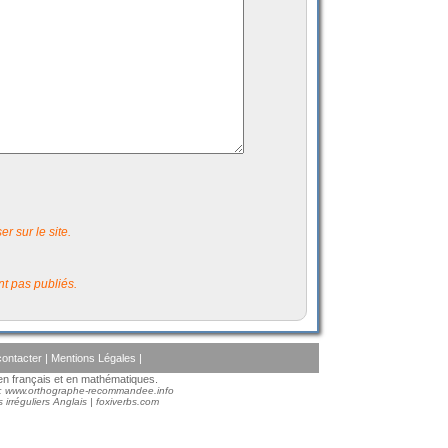
r sur le site.
t pas publiés.
ontacter
|
Mentions Légales
|
s en français et en mathématiques.
 :
www.orthographe-recommandee.info
 irréguliers Anglais
|
foxiverbs.com