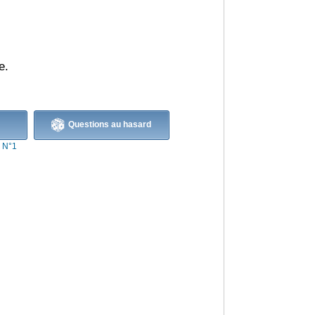
e.
Questions au hasard
s N°1