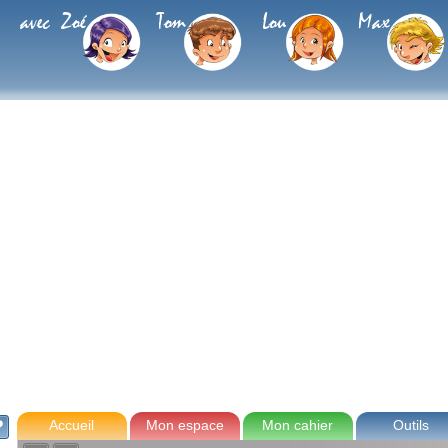
avec Zoé
Tom
Lou
Max
Accueil
Mon espace
Mon cahier
Outils
