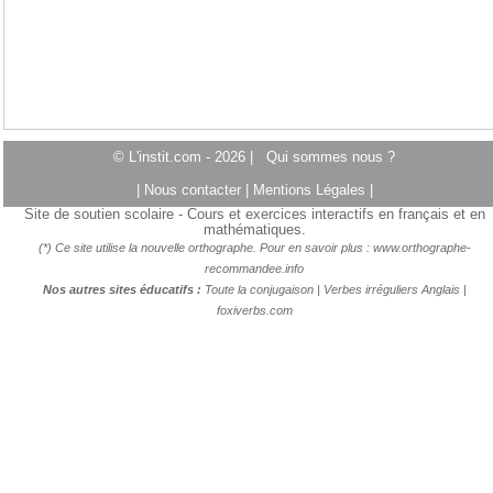
© L'instit.com - 2026 |
Qui sommes nous ?
|
Nous contacter
|
Mentions Légales
|
Site de soutien scolaire - Cours et exercices interactifs en français et en
mathématiques.
(*) Ce site utilise la nouvelle orthographe. Pour en savoir plus :
www.orthographe-
recommandee.info
Nos autres sites éducatifs :
Toute la conjugaison
|
Verbes irréguliers Anglais
|
foxiverbs.com