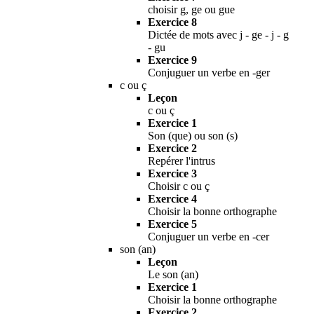
choisir g, ge ou gue
Exercice 8
Dictée de mots avec j - ge - j - g
- gu
Exercice 9
Conjuguer un verbe en -ger
c ou ç
Leçon
c ou ç
Exercice 1
Son (que) ou son (s)
Exercice 2
Repérer l'intrus
Exercice 3
Choisir c ou ç
Exercice 4
Choisir la bonne orthographe
Exercice 5
Conjuguer un verbe en -cer
son (an)
Leçon
Le son (an)
Exercice 1
Choisir la bonne orthographe
Exercice 2