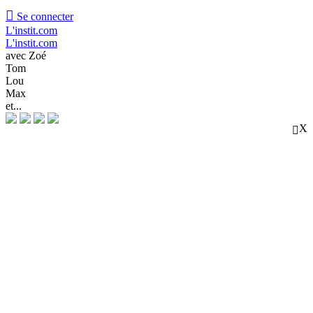

Se connecter
L'instit.com
L'instit.com
avec Zoé
Tom
Lou
Max
et...
X
