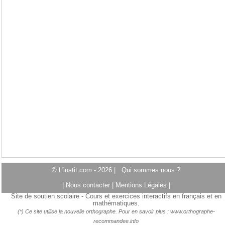
© L'instit.com - 2026 |
Qui sommes nous ?
|
Nous contacter
|
Mentions Légales
|
Site de soutien scolaire - Cours et exercices interactifs en français et en
mathématiques.
(*) Ce site utilise la nouvelle orthographe. Pour en savoir plus :
www.orthographe-
recommandee.info