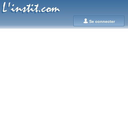
L'instit.com
L'instit.com

Se connecter