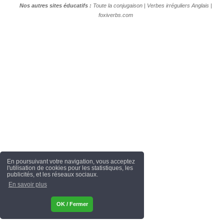
Nos autres sites éducatifs :
Toute la conjugaison
|
Verbes irréguliers Anglais
|
foxiverbs.com
En poursuivant votre navigation, vous acceptez
l'utilisation de cookies pour les statistiques, les
publicités, et les réseaux sociaux.
En savoir plus
OK / Fermer