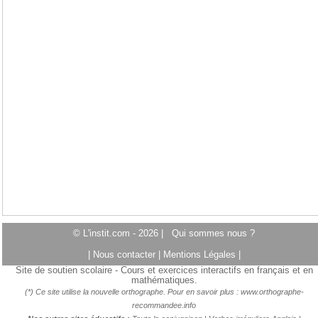
© L'instit.com - 2026 |
Qui sommes nous ?
|
Nous contacter
|
Mentions Légales
|
Site de soutien scolaire - Cours et exercices interactifs en français et en
mathématiques.
(*) Ce site utilise la nouvelle orthographe. Pour en savoir plus :
www.orthographe-
recommandee.info