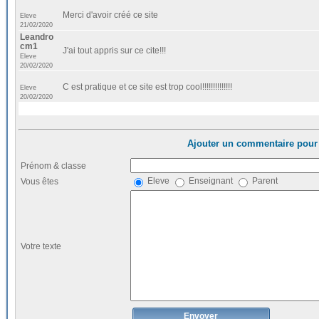
Merci d'avoir créé ce site
Eleve
21/02/2020
Leandro
cm1
J'ai tout appris sur ce cite!!!
Eleve
20/02/2020
C est pratique et ce site est trop cool!!!!!!!!!!!!!!
Eleve
20/02/2020
Ajouter un commentaire pour 
Prénom & classe
Eleve
Enseignant
Parent
Vous êtes
Votre texte
Envoyer