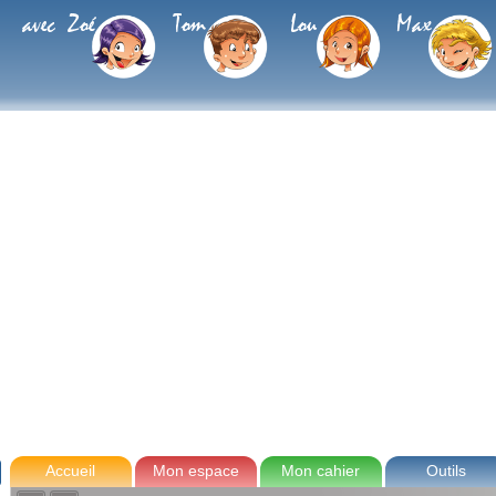
avec Zoé
Tom
Lou
Max
Accueil
Mon espace
Mon cahier
Outils