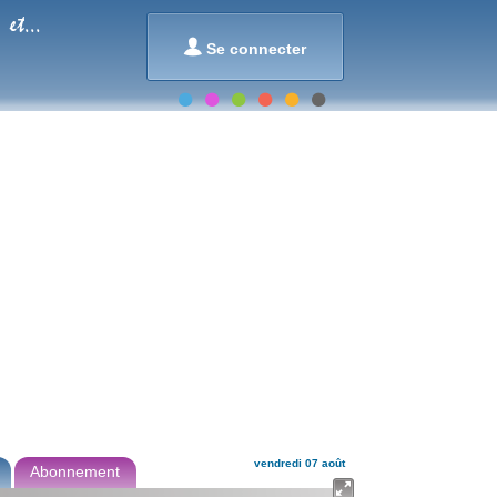
et...

Se connecter
vendredi 07 août
Abonnement
