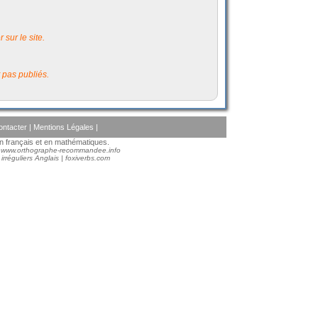
 sur le site.
 pas publiés.
ontacter
|
Mentions Légales
|
 en français et en mathématiques.
:
www.orthographe-recommandee.info
irréguliers Anglais
|
foxiverbs.com