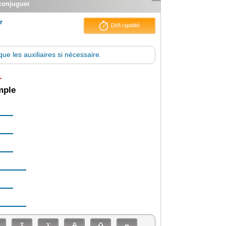
 conjuguer
r
Défi rapidité
ue les auxiliaires si nécessaire.
r
imple