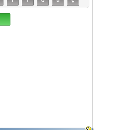
î
ï
ô
û
ç