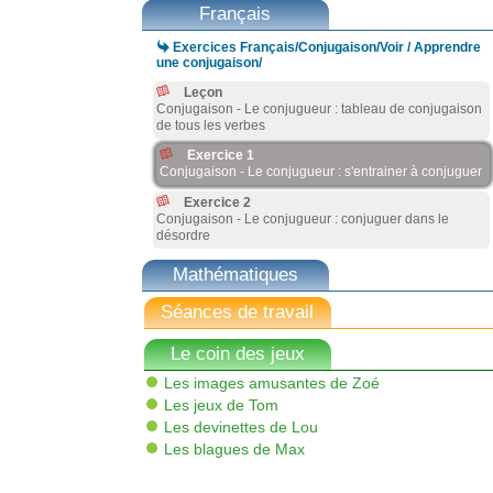
Français

Exercices Français/Conjugaison/Voir / Apprendre
une conjugaison/
Leçon
Conjugaison - Le conjugueur : tableau de conjugaison
de tous les verbes
Exercice 1
Conjugaison - Le conjugueur : s'entrainer à conjuguer
Exercice 2
Conjugaison - Le conjugueur : conjuguer dans le
désordre
Mathématiques
Séances de travail
Le coin des jeux
Les images amusantes de Zoé
Les jeux de Tom
Les devinettes de Lou
Les blagues de Max