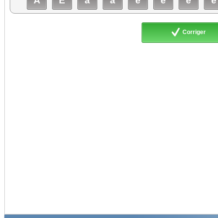
À
É
à
â
é
è
ê
ë
Corriger