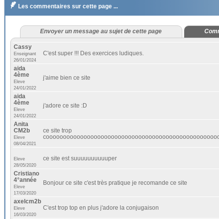

Les commentaires sur cette page ...
Envoyer un message au sujet de cette page
Comm
Cassy
C'est super !!! Des exercices ludiques.
Enseignant
26/01/2024
aida
4ème
j'aime bien ce site
Eleve
24/01/2022
aida
4ème
j'adore ce site :D
Eleve
24/01/2022
Anita
CM2b
ce site trop
coooooooooooooooooooooooooooooooooooooooooooooooooo
Eleve
08/04/2021
ce site est suuuuuuuuuuper
Eleve
28/05/2020
Cristiano
4°année
Bonjour ce site c'est très pratique je recomande ce site
Eleve
17/03/2020
axelcm2b
C'est trop top en plus j'adore la conjugaison
Eleve
16/03/2020