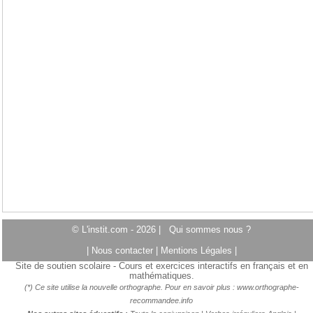
© L'instit.com - 2026 |
Qui sommes nous ?
|
Nous contacter
|
Mentions Légales
|
Site de soutien scolaire - Cours et exercices interactifs en français et en
mathématiques.
(*) Ce site utilise la nouvelle orthographe. Pour en savoir plus :
www.orthographe-
recommandee.info