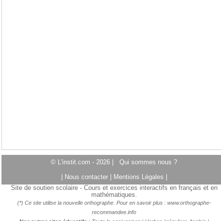
© L'instit.com - 2026 |
Qui sommes nous ?
|
Nous contacter
|
Mentions Légales
|
Site de soutien scolaire - Cours et exercices interactifs en français et en
mathématiques.
(*) Ce site utilise la nouvelle orthographe. Pour en savoir plus :
www.orthographe-
recommandee.info