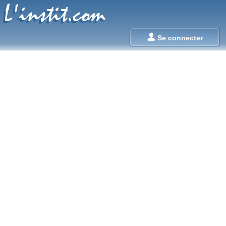
L'instit.com
L'instit.com

Se connecter