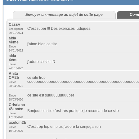
Envoyer un message au sujet de cette page
Comm
Cassy
C'est super !!! Des exercices ludiques.
Enseignant
26/01/2024
aida
4ème
j'aime bien ce site
Eleve
24/01/2022
aida
4ème
j'adore ce site :D
Eleve
24/01/2022
Anita
CM2b
ce site trop
coooooooooooooooooooooooooooooooooooooooooooooooooo
Eleve
08/04/2021
ce site est suuuuuuuuuuper
Eleve
28/05/2020
Cristiano
4°année
Bonjour ce site c'est très pratique je recomande ce site
Eleve
17/03/2020
axelcm2b
C'est trop top en plus j'adore la conjugaison
Eleve
16/03/2020