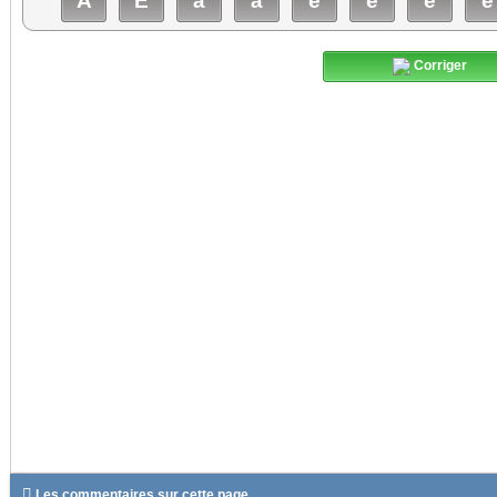
À
É
à
â
é
è
ê
ë
Corriger

Les commentaires sur cette page ...