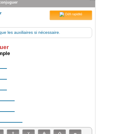
 conjuguer
r
Défi rapidité
ue les auxiliaires si nécessaire.
uer
imple