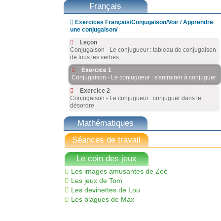
Français

Exercices Français/Conjugaison/Voir / Apprendre
une conjugaison/
Leçon
Conjugaison - Le conjugueur : tableau de conjugaison
de tous les verbes
Exercice 1
Conjugaison - Le conjugueur : s'entrainer à conjuguer
Exercice 2
Conjugaison - Le conjugueur : conjuguer dans le
désordre
Mathématiques
Séances de travail
Le coin des jeux
Les images amusantes de Zoé
Les jeux de Tom
Les devinettes de Lou
Les blagues de Max