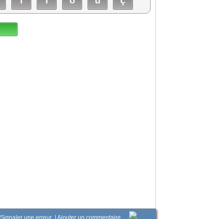
î
ï
ô
û
ç
Signaler une erreur
|
Ajouter un commentaire