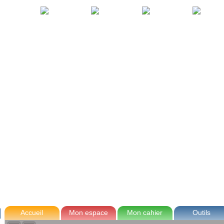
avec Zoé
Tom
Lou
Max
Accueil
Mon espace
Mon cahier
Outils