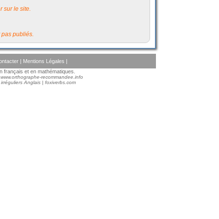
 sur le site.
 pas publiés.
ontacter
|
Mentions Légales
|
 en français et en mathématiques.
:
www.orthographe-recommandee.info
irréguliers Anglais
|
foxiverbs.com