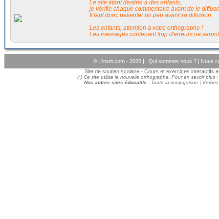
Le site étant destiné à des enfants,
je vérifie chaque commentaire avant de le diffuser
Il faut donc patienter un peu avant sa diffusion.
Les enfants, attention à votre orthographe !
Les messages contenant trop d'erreurs ne seront
© L'instit.com - 2026 |
Qui sommes nous ?
|
Nous c
Site de soutien scolaire - Cours et exercices interactifs
(*) Ce site utilise la nouvelle orthographe. Pour en savoir plus 
Nos autres sites éducatifs :
Toute la conjugaison
|
Verbes 