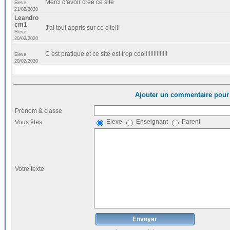
Merci d'avoir créé ce site
Eleve
21/02/2020
Leandro
cm1
J'ai tout appris sur ce cite!!!
Eleve
20/02/2020
C est pratique et ce site est trop cool!!!!!!!!!!!!!!
Eleve
20/02/2020
Ajouter un commentaire pour 
Prénom & classe
Eleve
Enseignant
Parent
Vous êtes
Votre texte
Envoyer