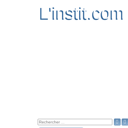
L'instit.com
L'instit.com

