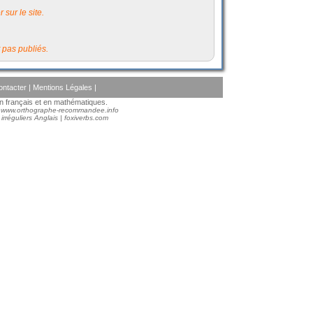
 sur le site.
 pas publiés.
ontacter
|
Mentions Légales
|
 en français et en mathématiques.
:
www.orthographe-recommandee.info
irréguliers Anglais
|
foxiverbs.com