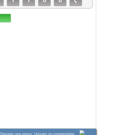
î
ï
ô
û
ç
Signaler une erreur
|
Ajouter un commentaire