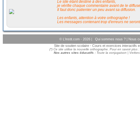
Le site étant destiné à des enfants,
je vérifie chaque commentaire avant de le diffuser
Il faut donc patienter un peu avant sa diffusion.
Les enfants, attention à votre orthographe !
Les messages contenant trop d'erreurs ne seront
© L'instit.com - 2026 |
Qui sommes nous ?
|
Nous c
Site de soutien scolaire - Cours et exercices interactifs
(*) Ce site utilise la nouvelle orthographe. Pour en savoir plus 
Nos autres sites éducatifs :
Toute la conjugaison
|
Verbes 