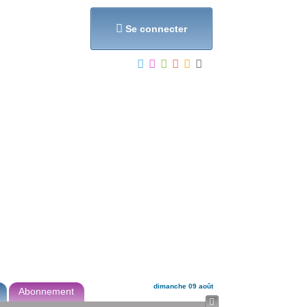
et...

Se connecter
dimanche 09 août
Abonnement
