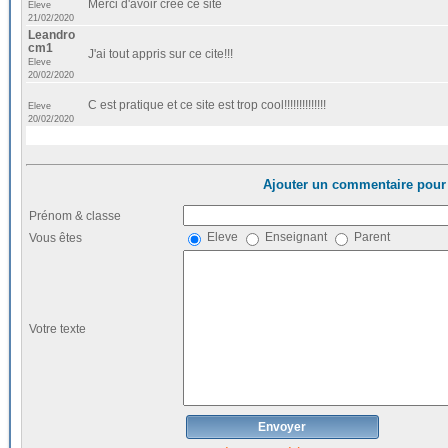
Merci d'avoir créé ce site
Eleve
21/02/2020
Leandro
cm1
J'ai tout appris sur ce cite!!!
Eleve
20/02/2020
C est pratique et ce site est trop cool!!!!!!!!!!!!!!
Eleve
20/02/2020
Ajouter un commentaire pour 
Prénom & classe
Eleve
Enseignant
Parent
Vous êtes
Votre texte
Envoyer