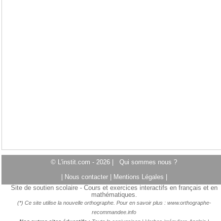
© L'instit.com - 2026 |
Qui sommes nous ?
|
Nous contacter
|
Mentions Légales
|
Site de soutien scolaire - Cours et exercices interactifs en français et en
mathématiques.
(*) Ce site utilise la nouvelle orthographe. Pour en savoir plus :
www.orthographe-
recommandee.info