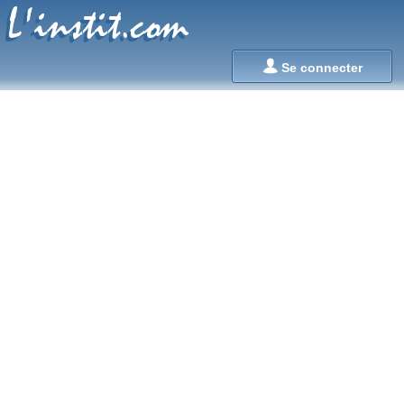
L'instit.com
L'instit.com

Se connecter