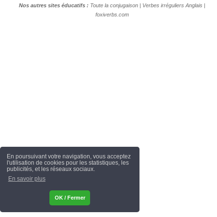
Nos autres sites éducatifs :
Toute la conjugaison
|
Verbes irréguliers Anglais
|
foxiverbs.com
En poursuivant votre navigation, vous acceptez
l'utilisation de cookies pour les statistiques, les
publicités, et les réseaux sociaux.
En savoir plus
OK / Fermer