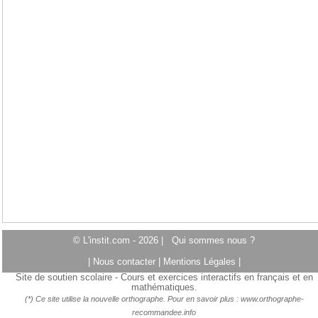
© L'instit.com - 2026 |
Qui sommes nous ?
|
Nous contacter
|
Mentions Légales
|
Site de soutien scolaire - Cours et exercices interactifs en français et en
mathématiques.
(*) Ce site utilise la nouvelle orthographe. Pour en savoir plus :
www.orthographe-
recommandee.info