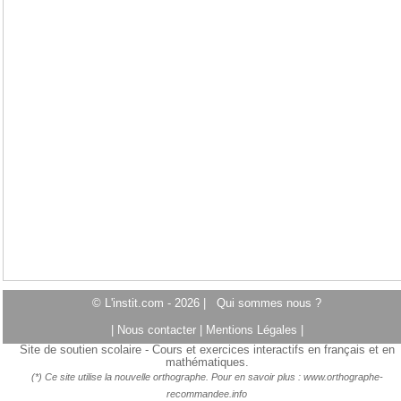
© L'instit.com - 2026 |
Qui sommes nous ?
|
Nous contacter
|
Mentions Légales
|
Site de soutien scolaire - Cours et exercices interactifs en français et en
mathématiques.
(*) Ce site utilise la nouvelle orthographe. Pour en savoir plus :
www.orthographe-
recommandee.info