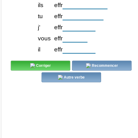
ils
effr
tu
effr
j'
effr
vous
effr
il
effr
Corriger
Recommencer
Autre verbe