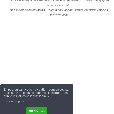
(*) Ce site utilise la nouvelle orthographe. Pour en savoir plus :
www.orthographe-
recommandee.info
Nos autres sites éducatifs :
Toute la conjugaison
|
Verbes irréguliers Anglais
|
foxiverbs.com
En poursuivant votre navigation, vous acceptez
l'utilisation de cookies pour les statistiques, les
publicités, et les réseaux sociaux.
En savoir plus
OK / Fermer