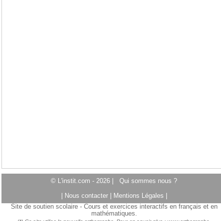
© L'instit.com - 2026 |
Qui sommes nous ?
|
Nous contacter
|
Mentions Légales
|
Site de soutien scolaire - Cours et exercices interactifs en français et en
mathématiques.