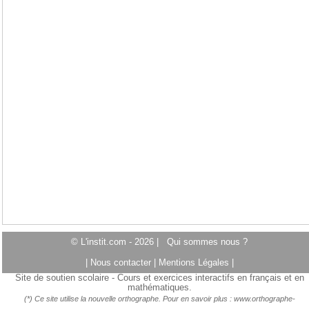
© L'instit.com - 2026 |
Qui sommes nous ?
|
Nous contacter
|
Mentions Légales
|
Site de soutien scolaire - Cours et exercices interactifs en français et en
mathématiques.
(*) Ce site utilise la nouvelle orthographe. Pour en savoir plus :
www.orthographe-