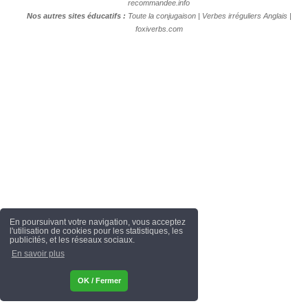
recommandee.info
Nos autres sites éducatifs :
Toute la conjugaison
|
Verbes irréguliers Anglais
|
foxiverbs.com
En poursuivant votre navigation, vous acceptez
l'utilisation de cookies pour les statistiques, les
publicités, et les réseaux sociaux.
En savoir plus
OK / Fermer