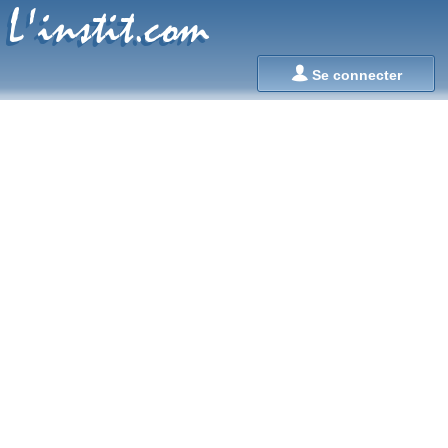
L'instit.com
L'instit.com

Se connecter