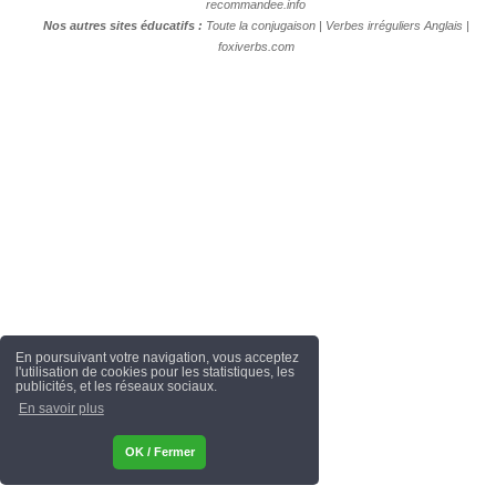
recommandee.info
Nos autres sites éducatifs :
Toute la conjugaison
|
Verbes irréguliers Anglais
|
foxiverbs.com
En poursuivant votre navigation, vous acceptez
l'utilisation de cookies pour les statistiques, les
publicités, et les réseaux sociaux.
En savoir plus
OK / Fermer