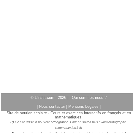
© L'instit.com - 2026 |
Qui sommes nous ?
|
Nous contacter
|
Mentions Légales
|
Site de soutien scolaire - Cours et exercices interactifs en français et en
mathématiques.
(*) Ce site utilise la nouvelle orthographe. Pour en savoir plus :
www.orthographe-
recommandee.info