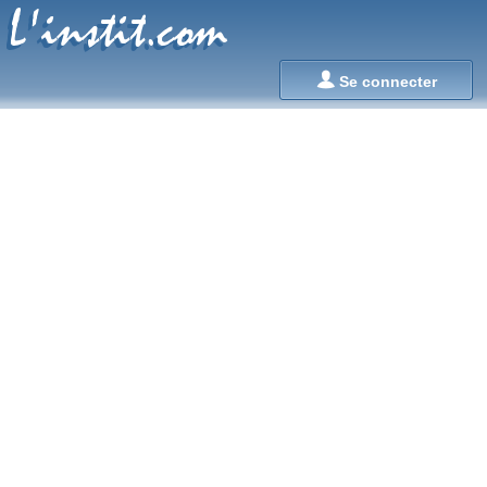
L'instit.com
L'instit.com

Se connecter